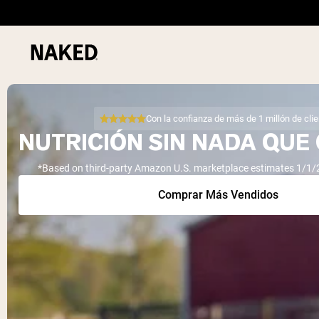
Con la confianza de más de 1 millón de cli
NUTRICIÓN SIN NADA QUE
*Based on third-party Amazon U.S. marketplace estimates 1/1/
Términos de Búsqueda Populares
Comprar Más Vendidos
”Protein Powder“
”Overnight Oats“
”Vegan protein“
”Collagen“
”Micellar Casein“