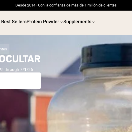
Desde 2014 · Con la confianza de más de 1 millón de clientes
Best Sellers
Protein Powder
Supplements
entes
 OCULTAR
25 through 7/1/26