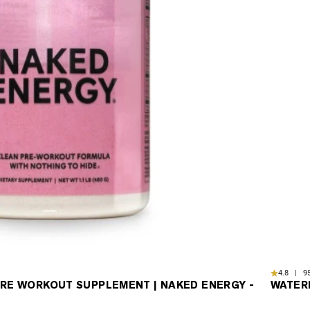
4.8 | 95
RE WORKOUT SUPPLEMENT | NAKED ENERGY -
WATER