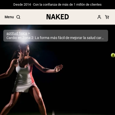
Desde 2014 · Con la confianza de más de 1 millón de clientes
Menu
aptitud física
Cardio en Zona 2: La forma más fácil de mejorar la salud cardiovascular y la longevidad
Términos de Búsqueda Populares
”Protein Powder“
”Overnight Oats“
”Vegan protein“
”Collagen“
”Micellar Casein“