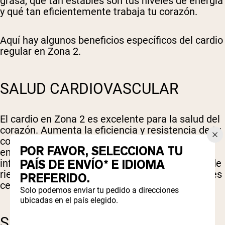
grasa, qué tan estables son tus niveles de energía
y qué tan eficientemente trabaja tu corazón.
Aquí hay algunos beneficios específicos del cardio
regular en Zona 2.
SALUD CARDIOVASCULAR
El cardio en Zona 2 es excelente para la salud del
corazón. Aumenta la eficiencia y resistencia de tu
corazón. También reduce la frecuencia cardíaca
POR FAVOR, SELECCIONA TU
en reposo y la presión arterial, y disminuye la
PAÍS DE ENVÍO* E IDIOMA
inflamación en las arterias (tres factores clave de
riesgo para enfermedades cardíacas y accidentes
PREFERIDO.
cerebrovasculares).
Solo podemos enviar tu pedido a direcciones
ubicadas en el país elegido.
SALUD METABÓLICA