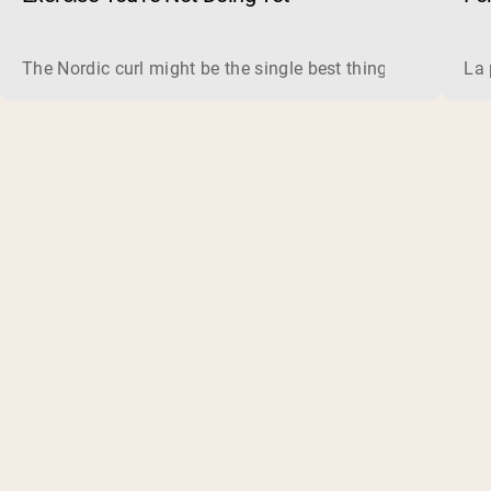
The Nordic curl might be the single best thing you can do f
La 