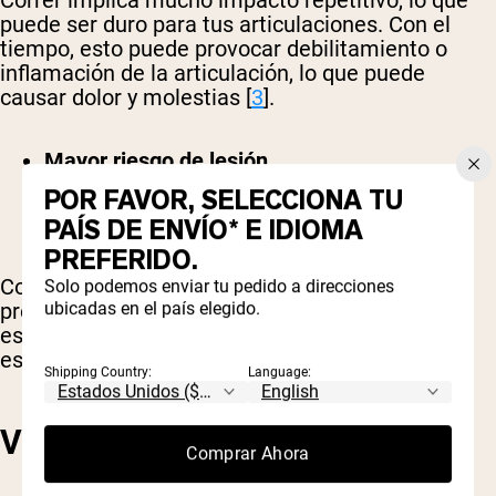
Correr implica mucho impacto repetitivo, lo que
puede ser duro para tus articulaciones. Con el
tiempo, esto puede provocar debilitamiento o
inflamación de la articulación, lo que puede
causar dolor y molestias [
3
].
Mayor riesgo de lesión
POR FAVOR, SELECCIONA TU
PAÍS DE ENVÍO* E IDIOMA
PREFERIDO.
Como correr es un ejercicio de alto impacto,
Solo podemos enviar tu pedido a direcciones
ubicadas en el país elegido.
presenta un mayor riesgo de lesión,
especialmente en las articulaciones, rodillas y
espalda.
Shipping Country:
Language:
VENTAJAS DE CAMINAR
Comprar Ahora