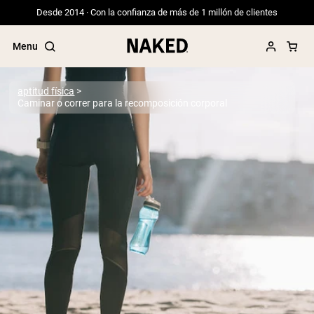
Desde 2014 · Con la confianza de más de 1 millón de clientes
Menu
aptitud física
Caminar o correr para la recomposición corporal
Términos de Búsqueda Populares
”Protein Powder“
”Overnight Oats“
”Vegan protein“
”Collagen“
”Micellar Casein“