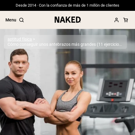
Desde 2014 · Con la confianza de más de 1 millón de clientes
Menu
aptitud física
Cómo conseguir unos antebrazos más grandes (11 ejercicios para desarrollar los músculos del antebrazo)
Términos de Búsqueda Populares
”Protein Powder“
”Overnight Oats“
”Vegan protein“
”Collagen“
”Micellar Casein“