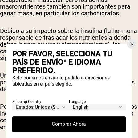
macronutrientes también son importantes para
ganar masa, en particular los carbohidratos.
Debido a su impacto sobre la insulina (la hormona
responsable de trasladar los nutrientes a donde
deben ir para su uso y almacenamiento), los
carbohidratos tienen un impacto rápido y
POR FAVOR, SELECCIONA TU
significativo en el peso corporal.
PAÍS DE ENVÍO* E IDIOMA
PREFERIDO.
Un carbohidrato complejo es ideal para estos
Solo podemos enviar tu pedido a direcciones
propósitos, de modo que no experimentes caídas
ubicadas en el país elegido.
de azúcar en sangre agotadoras.
Shipping Country:
Language:
Por ejemplo, la maltodextrina orgánica, uno de los
ingredientes de
Naked Mass
, es un carbohidrato
complejo que puede brindarte un impulso de
Comprar Ahora
energía y calorías durante un entrenamiento.