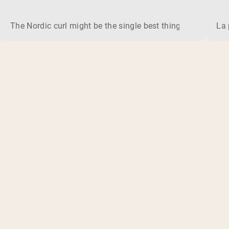
The Nordic curl might be the single best thing you can do f
La 