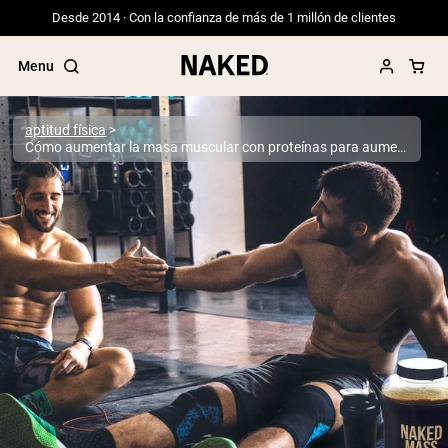
Desde 2014 · Con la confianza de más de 1 millón de clientes
Menu
aptitud física
Cómo aumentar la masa muscular con proteínas para aumentar el peso
Términos de Búsqueda Populares
”Protein Powder“
”Overnight Oats“
”Vegan protein“
”Collagen“
”Micellar Casein“