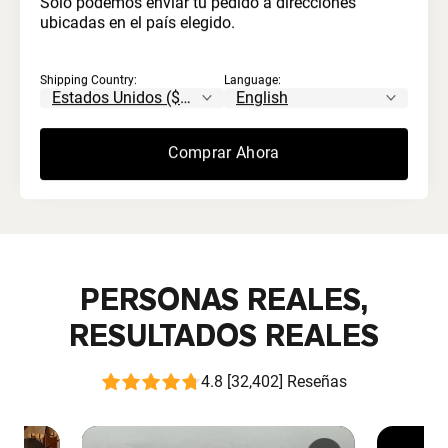
Solo podemos enviar tu pedido a direcciones
ubicadas en el país elegido.
Sin blanqueadores ni ácidos
Shipping Country:
Language:
Nunca procesado con químicos agresivos. A
diferencia del suero común que se trata con ácido
y se blanquea artificialmente.
Comprar Ahora
PERSONAS REALES,
RESULTADOS REALES
4.8 [32,402] Reseñas