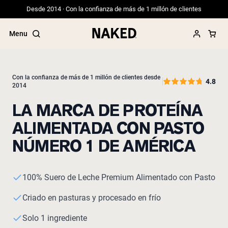
Desde 2014 · Con la confianza de más de 1 millón de clientes
Menu
Con la confianza de más de 1 millón de clientes desde
4.8
2014
Términos de Búsqueda Populares
LA MARCA DE PROTEÍNA
”Protein Powder“
ALIMENTADA CON PASTO
”Overnight Oats“
NÚMERO 1 DE AMÉRICA
”Vegan protein“
”Collagen“
”Micellar Casein“
100% Suero de Leche Premium Alimentado con Pasto
Criado en pasturas y procesado en frío
Solo 1 ingrediente