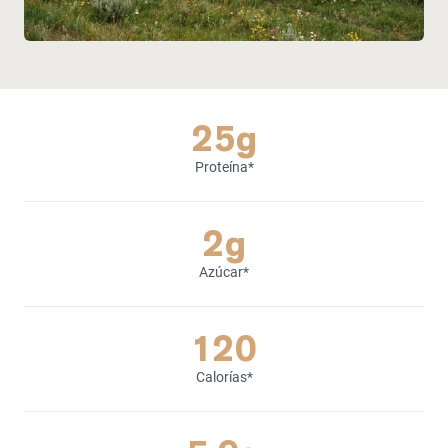
25g
Proteína*
2g
Azúcar*
120
Calorías*