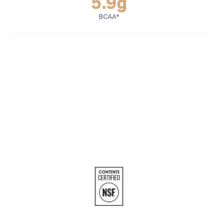
5.9g
BCAA*