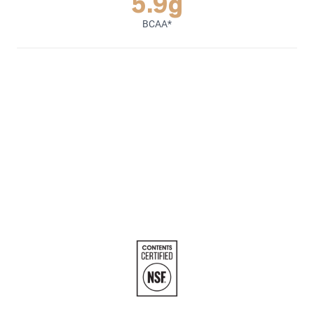
5.9g
BCAA*