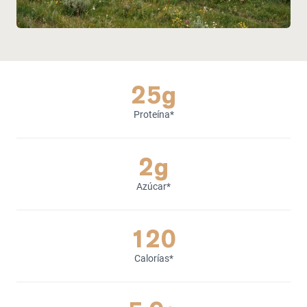
25g
Proteína*
2g
Azúcar*
120
Calorías*