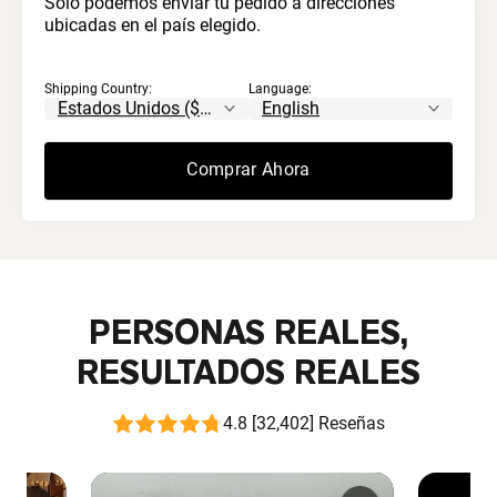
Solo podemos enviar tu pedido a direcciones
ubicadas en el país elegido.
Sin blanqueadores ni ácidos
Shipping Country:
Language:
Nunca procesado con químicos agresivos. A
diferencia del suero común que se trata con ácido
y se blanquea artificialmente.
Comprar Ahora
PERSONAS REALES,
RESULTADOS REALES
4.8 [32,402] Reseñas