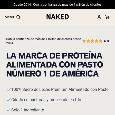
Desde 2014 · Con la confianza de más de 1 millón de clientes
Menu
Con la confianza de más de 1 millón de clientes desde
4.8
2014
Términos de Búsqueda Populares
LA MARCA DE PROTEÍNA
”Protein Powder“
ALIMENTADA CON PASTO
”Overnight Oats“
NÚMERO 1 DE AMÉRICA
”Vegan protein“
”Collagen“
”Micellar Casein“
100% Suero de Leche Premium Alimentado con Pasto
Criado en pasturas y procesado en frío
Solo 1 ingrediente