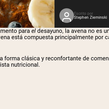
Escrito por
Stephen Zieminski
limento para
el
desayuno, la avena no es u
 avena está compuesta principalmente por 
ta forma clásica y reconfortante de come
sta nutricional.