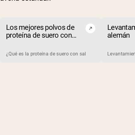
Los mejores polvos de
Levantam
proteína de suero con
alemán
chocolate y mantequilla
de maní de 2026
¿Qué es la proteína de suero con sabor a chocolate y mant
Levantamien