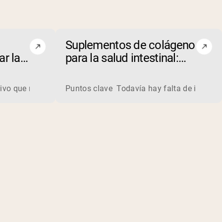
Suplementos de colágeno
r la
para la salud intestinal:
cio
¿realidad o ficción?
a derivada de la leche. Los fabricantes procesan el suero líq
vo que mejore tu rendimiento deportivo? ¡Descubre las 5 mejor
Puntos clave Todavía hay falta de investiga