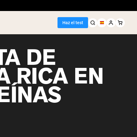
Haz el test
TA DE
A RICA EN
EÍNAS