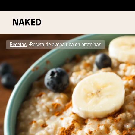
Recetas
Receta de avena rica en proteínas
Términos de Búsqueda Populares
”Protein Powder“
”Overnight Oats“
”Vegan protein“
”Collagen“
”Micellar Casein“