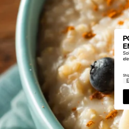
P
E
So
ele
Shi