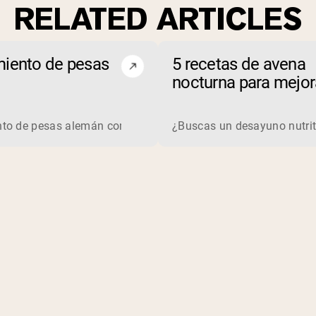
RELATED ARTICLES
iento de pesas
5 recetas de avena
nocturna para mejora
resistencia al ejerci
equilla de maní? La proteína de suero es una proteína complet
to de pesas alemán como deporte..
¿Buscas un desayuno nutriti