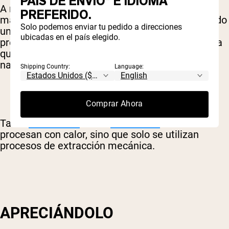
PAÍS DE ENVÍO* E IDIOMA
A menudo, esto implica calentamiento u otra
PREFERIDO.
manipulación potente. Un producto que ha sufrido
Solo podemos enviar tu pedido a direcciones
una intervención mínima durante esta
ubicadas en el país elegido.
preparación se denomina “crudo”, lo que significa
que está lo más cerca posible de su estado
natural.
Shipping Country:
Language:
Comprar Ahora
Tanto
Naked Rice
como
Naked Pea
nunca se
procesan con calor, sino que solo se utilizan
procesos de extracción mecánica.
APRECIÁNDOLO