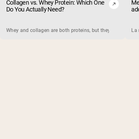
Collagen vs. Whey Protein: Which One
Me
Do You Actually Need?
ad
Whey and collagen are both proteins, but they do different 
La 