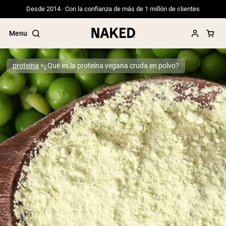
Desde 2014 · Con la confianza de más de 1 millón de clientes
Menu
proteína
¿Qué es la proteína vegana cruda en polvo?
Términos de Búsqueda Populares
”Protein Powder“
”Overnight Oats“
”Vegan protein“
”Collagen“
”Micellar Casein“