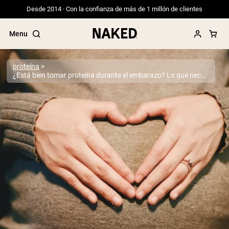
Desde 2014 · Con la confianza de más de 1 millón de clientes
Menu
proteína
¿Está bien tomar proteína durante el embarazo? Lo que necesitas saber
Términos de Búsqueda Populares
”Protein Powder“
”Overnight Oats“
”Vegan protein“
”Collagen“
”Micellar Casein“