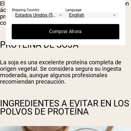
El cáñamo proporciona proteína vegetal junto con
ácidos grasos omega-3. Asegúrese de que los
Shipping Country:
Language:
productos sean analizados para evitar
contaminación con trazas de THC.
Comprar Ahora
PROTEÍNA DE SOJA
La soja es una excelente proteína completa de
origen vegetal. Se considera segura su ingesta
moderada, aunque algunos profesionales
recomiendan precaución.
INGREDIENTES A EVITAR EN LOS
POLVOS DE PROTEÍNA