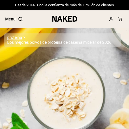
Desde 2014 · Con la confianza de más de 1 millón de clientes
Menu
proteína
Los mejores polvos de proteína de caseína micelar de 2026
Términos de Búsqueda Populares
”Protein Powder“
”Overnight Oats“
”Vegan protein“
”Collagen“
”Micellar Casein“