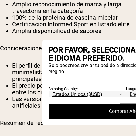
Amplio reconocimiento de marca y larga
trayectoria en la categoría
100% de la proteína de caseína micelar
Certificación Informed Sport en listado élite
Amplia disponibilidad de sabores
Consideraciones
POR FAVOR, SELECCIONA 
E IDIOMA PREFERIDO.
El perfil de ingredientes es menos
Solo podemos enviar tu pedido a direcci
minimalista que los cuatro productos
elegido.
principales en esta revisión
El precio por 25 g de proteína es el más alto
Shipping Country:
Langu
entre los cinco principales
Las versiones con sabor usan edulcorantes
artificiales
Comprar Ah
Resumen de reseñas de clientes