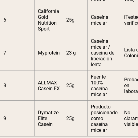
California
Gold
Caseína
iTeste
6
25g
Nutrition
micelar
verifi
Sport
Caseína
micelar /
Lista 
7
Myprotein
23 g
caseína de
Colon
liberación
lenta
Fuente
Proba
ALLMAX
100%
8
25g
en
Casein-FX
caseína
labora
micelar
Producto
Dymatize
posicionado
No
9
Elite
25g
como
clara
Casein
caseína
visible
micelar