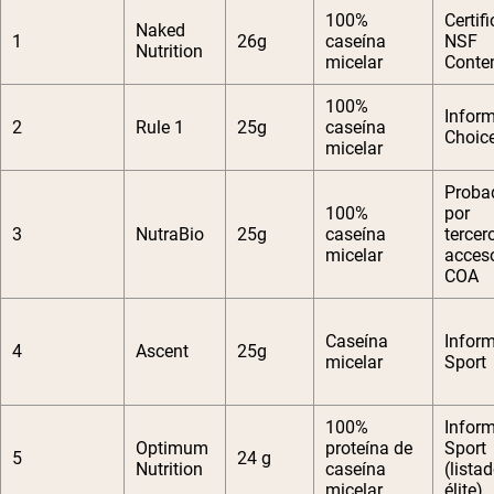
100%
Certif
Naked
1
26g
caseína
NSF
Nutrition
micelar
Conte
100%
Infor
2
Rule 1
25g
caseína
Choic
micelar
Proba
100%
por
3
NutraBio
25g
caseína
tercer
micelar
acces
COA
Caseína
Infor
4
Ascent
25g
micelar
Sport
100%
Infor
Optimum
proteína de
Sport
5
24 g
Nutrition
caseína
(lista
micelar
élite)