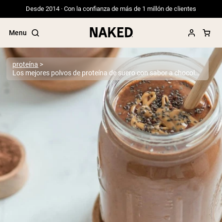
Desde 2014 · Con la confianza de más de 1 millón de clientes
Menu
proteína
Los mejores polvos de proteína de suero con sabor a chocolate de 2026
Términos de Búsqueda Populares
”Protein Powder“
”Overnight Oats“
”Vegan protein“
”Collagen“
”Micellar Casein“