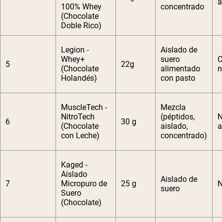
a
100% Whey
concentrado
(Chocolate
Doble Rico)
Legion -
Aislado de
Whey+
suero
C
5
22g
(Chocolate
alimentado
n
Holandés)
con pasto
MuscleTech -
Mezcla
NitroTech
(péptidos,
N
6
30 g
(Chocolate
aislado,
a
con Leche)
concentrado)
Kaged -
Aislado
Aislado de
7
Micropuro de
25 g
N
suero
Suero
(Chocolate)