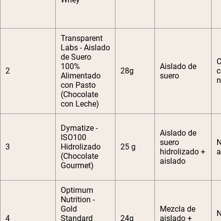
Transparent
Labs - Aislado
de Suero
C
100%
Aislado de
2
28g
c
Alimentado
suero
n
con Pasto
(Chocolate
con Leche)
Dymatize -
Aislado de
ISO100
suero
N
3
Hidrolizado
25 g
hidrolizado +
a
(Chocolate
aislado
Gourmet)
Optimum
Nutrition -
Gold
Mezcla de
N
4
Standard
24g
aislado +