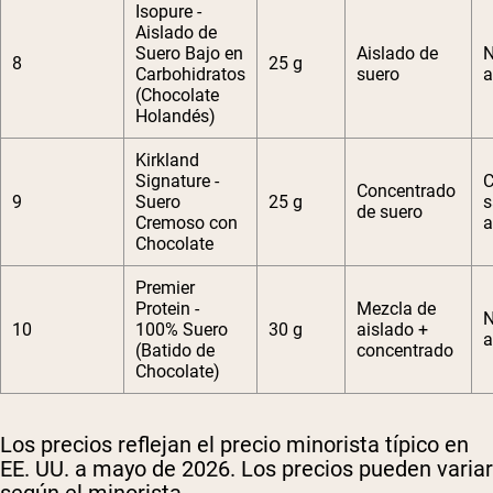
Isopure -
Aislado de
Suero Bajo en
Aislado de
N
8
25 g
Carbohidratos
suero
a
(Chocolate
Holandés)
Kirkland
Signature -
C
Concentrado
9
Suero
25 g
s
de suero
Cremoso con
a
Chocolate
Premier
Protein -
Mezcla de
N
10
100% Suero
30 g
aislado +
a
(Batido de
concentrado
Chocolate)
Los precios reflejan el precio minorista típico en
EE. UU. a mayo de 2026. Los precios pueden variar