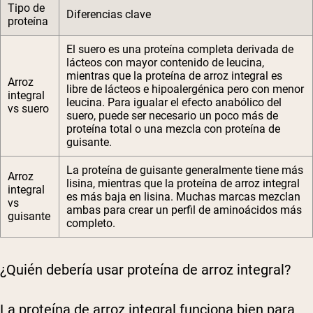
Tipo de
Diferencias clave
proteína
El suero es una proteína completa derivada de
lácteos con mayor contenido de leucina,
mientras que la proteína de arroz integral es
Arroz
libre de lácteos e hipoalergénica pero con menor
integral
leucina. Para igualar el efecto anabólico del
vs suero
suero, puede ser necesario un poco más de
proteína total o una mezcla con proteína de
guisante.
La proteína de guisante generalmente tiene más
Arroz
lisina, mientras que la proteína de arroz integral
integral
es más baja en lisina. Muchas marcas mezclan
vs
ambas para crear un perfil de aminoácidos más
guisante
completo.
¿Quién debería usar proteína de arroz integral?
La proteína de arroz integral funciona bien para