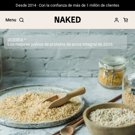
Desde 2014 · Con la confianza de más de 1 millón de clientes
Menu
proteína
Los mejores polvos de proteína de arroz integral de 2026
Términos de Búsqueda Populares
”Protein Powder“
”Overnight Oats“
”Vegan protein“
”Collagen“
”Micellar Casein“