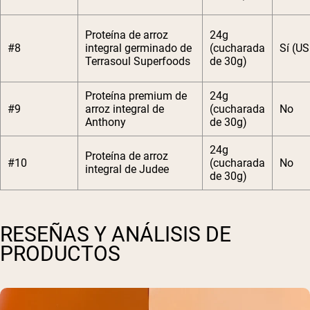
Proteína de arroz
24g
#8
integral germinado de
(cucharada
Sí (U
Terrasoul Superfoods
de 30g)
Proteína premium de
24g
#9
arroz integral de
(cucharada
No
Anthony
de 30g)
24g
Proteína de arroz
#10
(cucharada
No
integral de Judee
de 30g)
RESEÑAS Y ANÁLISIS DE
PRODUCTOS