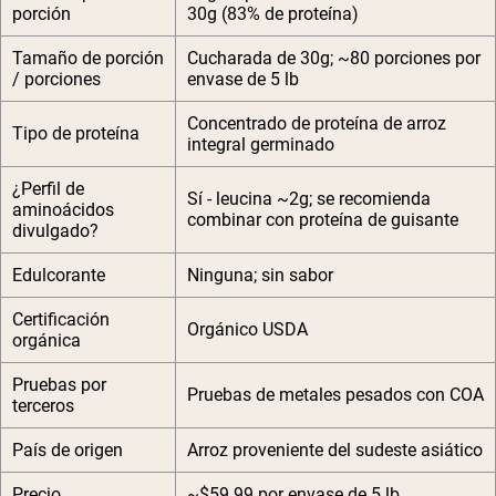
porción
30g (83% de proteína)
Tamaño de porción
Cucharada de 30g; ~80 porciones por
/ porciones
envase de 5 lb
Concentrado de proteína de arroz
Tipo de proteína
integral germinado
¿Perfil de
Sí - leucina ~2g; se recomienda
aminoácidos
combinar con proteína de guisante
divulgado?
Edulcorante
Ninguna; sin sabor
Certificación
Orgánico USDA
orgánica
Pruebas por
Pruebas de metales pesados con COA
terceros
País de origen
Arroz proveniente del sudeste asiático
Precio
~$59.99 por envase de 5 lb