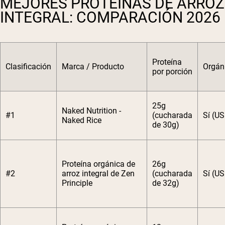
MEJORES PROTEÍNAS DE ARROZ
INTEGRAL: COMPARACIÓN 2026
Proteína
Clasificación
Marca / Producto
Orgán
por porción
25g
Naked Nutrition -
#1
(cucharada
Sí (U
Naked Rice
de 30g)
Proteína orgánica de
26g
#2
arroz integral de Zen
(cucharada
Sí (U
Principle
de 32g)