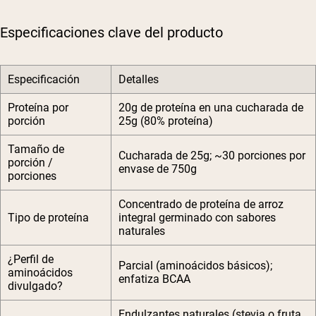
Especificaciones clave del producto
Especificación
Detalles
Proteína por
20g de proteína en una cucharada de
porción
25g (80% proteína)
Tamaño de
Cucharada de 25g; ~30 porciones por
porción /
envase de 750g
porciones
Concentrado de proteína de arroz
Tipo de proteína
integral germinado con sabores
naturales
¿Perfil de
Parcial (aminoácidos básicos);
aminoácidos
enfatiza BCAA
divulgado?
Endulzantes naturales (stevia o fruta