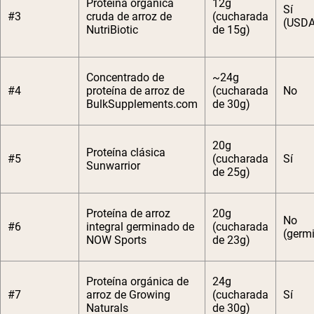
Proteína orgánica
12g
Sí
#3
cruda de arroz de
(cucharada
(USD
NutriBiotic
de 15g)
Concentrado de
~24g
#4
proteína de arroz de
(cucharada
No
BulkSupplements.com
de 30g)
20g
Proteína clásica
#5
(cucharada
Sí
Sunwarrior
de 25g)
Proteína de arroz
20g
No
#6
integral germinado de
(cucharada
(germ
NOW Sports
de 23g)
Proteína orgánica de
24g
#7
arroz de Growing
(cucharada
Sí
Naturals
de 30g)