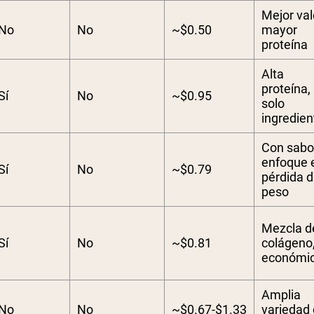
Mejor val
No
No
~$0.50
mayor
proteína
Alta
proteína,
Sí
No
~$0.95
solo
ingredien
Con sabo
enfoque 
Sí
No
~$0.79
pérdida 
peso
Mezcla d
Sí
No
~$0.81
colágeno
económi
Amplia
No
No
~$0.67-$1.33
variedad