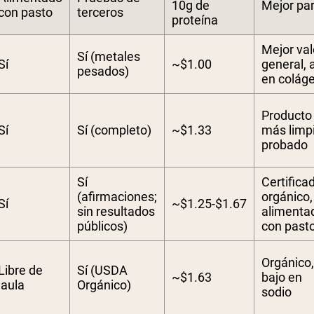
10g de
Mejor pa
con pasto
terceros
proteína
Mejor val
Sí (metales
Sí
~$1.00
general, 
pesados)
en colág
Producto
Sí
Sí (completo)
~$1.33
más limp
probado
Sí
Certifica
(afirmaciones;
orgánico,
Sí
~$1.25-$1.67
sin resultados
alimenta
públicos)
con past
Orgánico,
Libre de
Sí (USDA
~$1.63
bajo en
jaula
Orgánico)
sodio