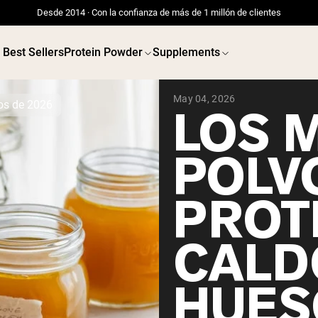
Desde 2014 · Con la confianza de más de 1 millón de clientes
Best Sellers
Protein Powder
Supplements
May 04, 2026
os de 2026
LOS 
POLV
PROT
CALD
HUES