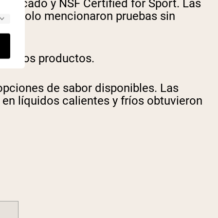
ificado y NSF Certified for Sport. Las
 que solo mencionaron pruebas sin
odos los productos.
pciones de sabor disponibles. Las
en líquidos calientes y fríos obtuvieron