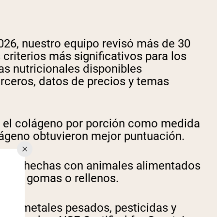
2026, nuestro equipo revisó más de 30
riterios más significativos para los
s nutricionales disponibles
erceros, datos de precios y temas
y el colágeno por porción como medida
lágeno obtuvieron mejor puntuación.
iente hechas con animales alimentados
iales, gomas o rellenos.
ara metales pesados, pesticidas y