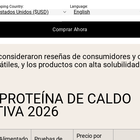
 como USDA Orgánico, Proyecto No-OGM Ver
pping Country:
Language:
ebas obtuvieron mejor puntuación que las
Comprar Ahora
o por porción y por 10 g de proteína en t
consideraron reseñas de consumidores y o
iles, y los productos con alta solubilidad 
PROTEÍNA DE CALDO
IVA 2026
Precio por
Alimentado
Pruebas de