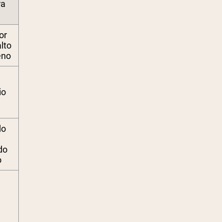
ra
or
alto
eno
io
do
do
o