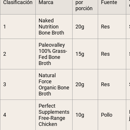
Clasificación
Marca
por
Fuente
porción
Naked
1
Nutrition
20g
Res
Bone Broth
Paleovalley
100% Grass-
2
15g
Res
Fed Bone
Broth
Natural
Force
3
20g
Res
Organic Bone
Broth
Perfect
Supplements
4
10g
Pollo
Free-Range
Chicken