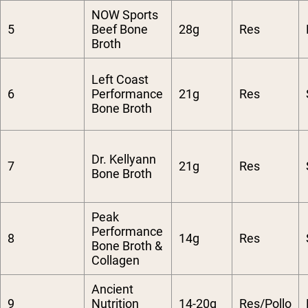
NOW Sports
5
Beef Bone
28g
Res
Broth
Left Coast
6
Performance
21g
Res
Bone Broth
Dr. Kellyann
7
21g
Res
Bone Broth
Peak
Performance
8
14g
Res
Bone Broth &
Collagen
Ancient
9
Nutrition
14-20g
Res/Pollo