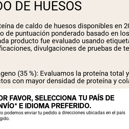
DO DE HUESOS
oteína de caldo de huesos disponibles en 
o de puntuación ponderado basado en los c
da producto fue evaluado usando etiqueta
ificaciones, divulgaciones de pruebas de t
ágeno (35 %):
Evaluamos la proteína total 
uctos con mayor densidad de proteína y co
OR FAVOR, SELECCIONA TU PAÍS DE
 favorecieron fórmulas de un solo ingred
NVÍO* E IDIOMA PREFERIDO.
orgánica y ausencia de edulcorantes artific
lo podemos enviar tu pedido a direcciones ubicadas en el país
gido.
%):
Se evaluaron pruebas independientes p