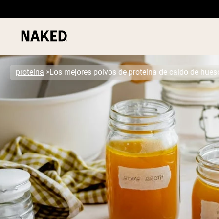
proteína
Los mejores polvos de proteína de caldo de hues
Términos de Búsqueda Populares
”Protein Powder“
”Overnight Oats“
”Vegan protein“
”Collagen“
”Micellar Casein“