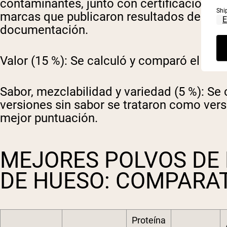
contaminantes, junto con certificaciones
Shi
marcas que publicaron resultados de pru
documentación.
Valor (15 %):
Se calculó y comparó el preci
Sabor, mezclabilidad y variedad (5 %):
Se 
versiones sin sabor se trataron como versát
mejor puntuación.
MEJORES POLVOS DE 
DE HUESO: COMPARAT
Proteína