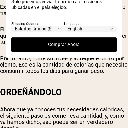
Solo podemos enviar tu pedido a direcciones
Extra activo
(ejercicio/deporte muy duro y trabajo
ubicadas en el país elegido.
físico o entrenamiento 2x): 1,9
Shipping Country:
Language:
El número resultante es la cantidad de calorías
que necesitas ingerir cada día solo para mantener
tu peso actual, que no es lo que quieres.
Comprar Ahora
Por lo tanto, tome su TDEE y agréguele un 10 por
ciento. Esa es la cantidad de calorías que necesita
consumir todos los días para ganar peso.
ORDEÑÁNDOLO
Ahora que ya conoces tus necesidades calóricas,
el siguiente paso es comer esa cantidad, y, como
ya hemos dicho, eso puede ser un verdadero