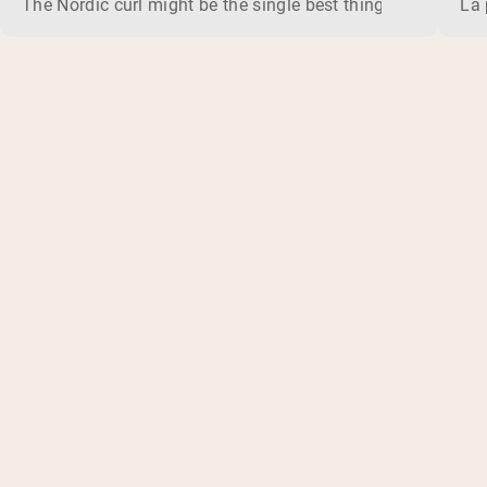
The Nordic curl might be the single best thing you can do f
La 