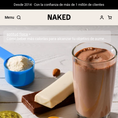
Desde 2014 · Con la confianza de más de 1 millón de clientes
Menu
aptitud física
Cómo beber más calorías para alcanzar tu objetivo de aumento de peso
Términos de Búsqueda Populares
”Protein Powder“
”Overnight Oats“
”Vegan protein“
”Collagen“
”Micellar Casein“