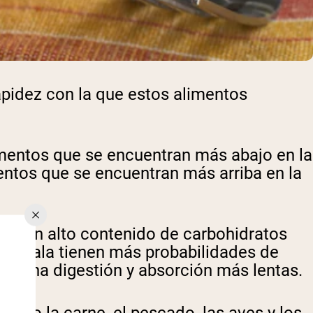
rapidez con la que estos alimentos
alimentos que se encuentran más abajo en la
entos que se encuentran más arriba en la
con un alto contenido de carbohidratos
a escala tienen más probabilidades de
ite una digestión y absorción más lentas.
mplo la carne, el pescado, las aves y los