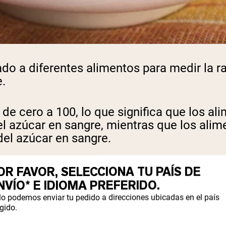
nado a diferentes alimentos para medir la 
.
a de cero a 100, lo que significa que los 
 azúcar en sangre, mientras que los alim
el azúcar en sangre.
ares de la escala tienden a ser aquellos 
OR FAVOR, SELECCIONA TU PAÍS DE
os que ocupan los lugares más bajos de l
NVÍO* E IDIOMA PREFERIDO.
n fibra, proteínas y/o grasas, lo que perm
lo podemos enviar tu pedido a direcciones ubicadas en el país
gido.
ratos no se les asigna un IG, como por eje