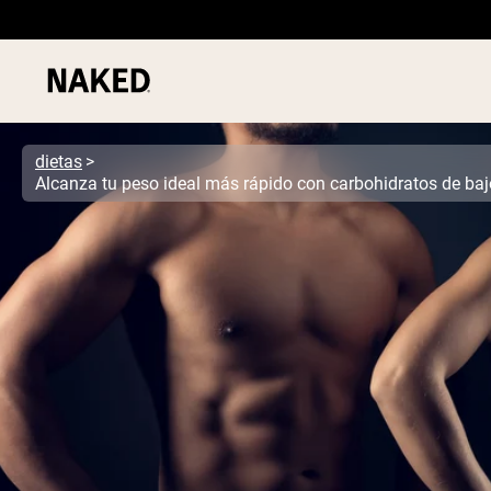
dietas
Alcanza tu peso ideal más rápido con carbohidratos de baj
Términos de Búsqueda Populares
”Protein Powder“
”Overnight Oats“
”Vegan protein“
”Collagen“
”Micellar Casein“