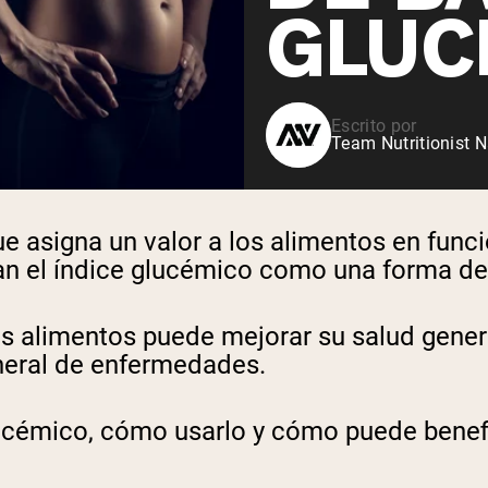
GLUC
Escrito por
Team Nutritionist N
e asigna un valor a los alimentos en func
n el índice glucémico como una forma de c
os alimentos puede mejorar su salud genera
eneral de enfermedades.
glucémico, cómo usarlo y cómo puede benefi