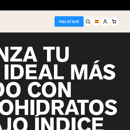
Haz el test
NZA TU
 IDEAL MÁS
DO CON
OHIDRATOS
JO ÍNDICE