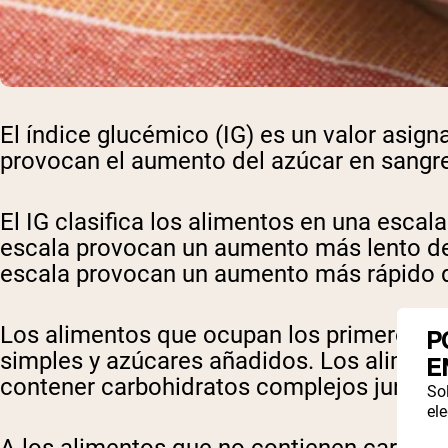
El índice glucémico (IG) es un valor asig
provocan el aumento del azúcar en sangre
El IG clasifica los alimentos en una escal
escala provocan un aumento más lento del
escala provocan un aumento más rápido d
Los alimentos que ocupan los primeros lug
P
simples y azúcares añadidos. Los aliment
E
contener carbohidratos complejos junto co
So
ele
A los alimentos que no contienen carbohid