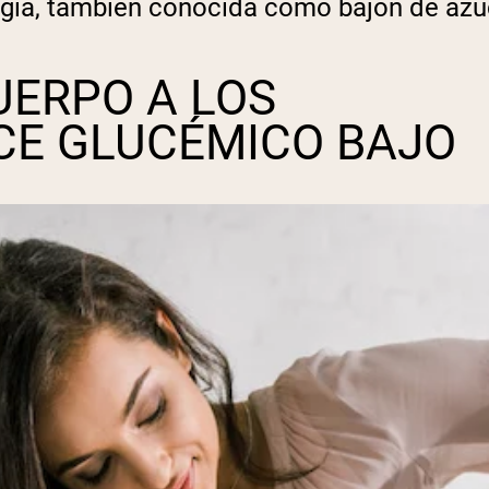
ergía, también conocida como bajón de azú
UERPO A LOS
CE GLUCÉMICO BAJO