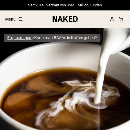
Seit 2014 · Vertraut von über 1 Million Kunden
Menu
Ergänzungen
Kann man BCAAs in Kaffee geben?
Beliebte Suchbegriffe
”Protein Powder“
”Overnight Oats“
”Vegan protein“
”Collagen“
”Micellar Casein“