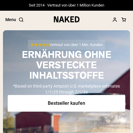
Seit 2014 · Vertraut von über 1 Million Kunden
Menu
Vertraut von über 1 Mio. Kunden
ERNÄHRUNG OHNE
Beliebte Suchbegriffe
VERSTECKTE
”Protein Powder“
INHALTSSTOFFE
”Overnight Oats“
”Vegan protein“
*Based on third-party Amazon U.S. marketplace estimates
”Collagen“
1/1/25 through 7/1/26
”Micellar Casein“
Bestseller kaufen