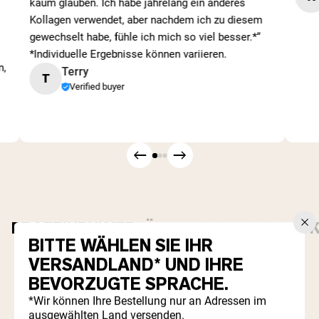
kaum glauben. Ich habe jahrelang ein anderes
Kollagen verwendet, aber nachdem ich zu diesem
gewechselt habe, fühle ich mich so viel besser.*“
*Individuelle Ergebnisse können variieren.
n,
Terry
T
Verified buyer
PROTEINPULVER
TÄGLICHE ESSENTIALS
BITTE WÄHLEN SIE IHR
Best Seller
VERSANDLAND* UND IHRE
BEVORZUGTE SPRACHE.
*Wir können Ihre Bestellung nur an Adressen im
ausgewählten Land versenden.