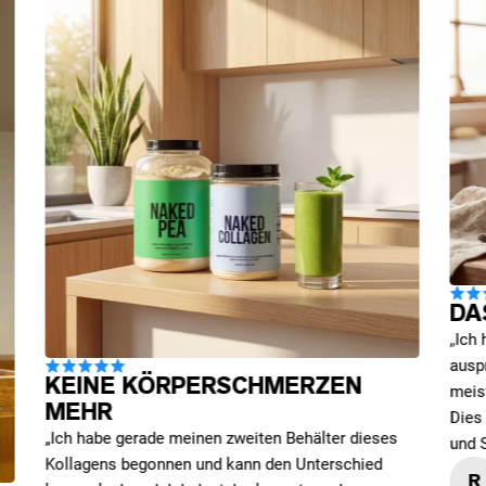
DA
„Ich
ausp
KEINE KÖRPERSCHMERZEN
meis
MEHR
Dies 
„Ich habe gerade meinen zweiten Behälter dieses
und 
Kollagens begonnen und kann den Unterschied
R