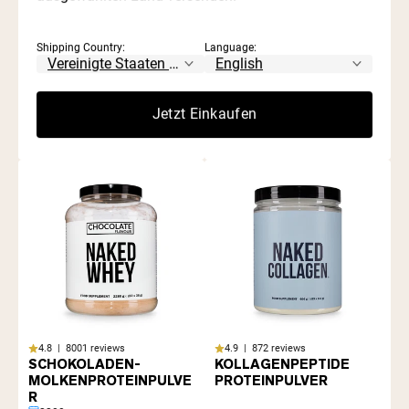
Shipping Country:
Language:
4.8 | 8001 reviews
4.8 | 8001 reviews
MOLKENPROTEINPULVE
VANILLE WHEY
Jetzt Einkaufen
R AUS WEIDEHALTUNG
PROTEINPULVER
2280g
2280g
4.8 | 8001 reviews
4.9 | 872 reviews
SCHOKOLADEN-
KOLLAGENPEPTIDE
MOLKENPROTEINPULVE
PROTEINPULVER
R