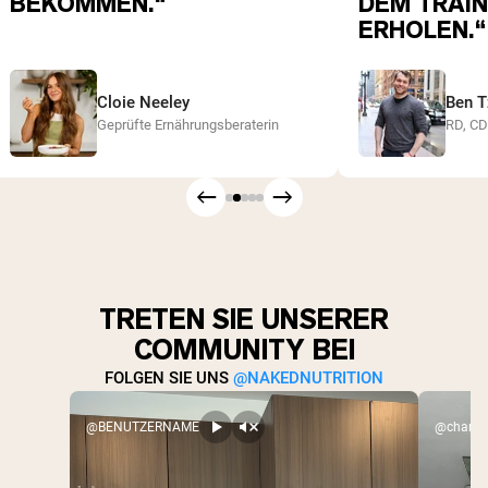
BEKOMMEN.“
DEM TRAIN
ERHOLEN.“
Cloie Neeley
Ben T
Geprüfte Ernährungsberaterin
RD, C
TRETEN SIE UNSERER
COMMUNITY BEI
FOLGEN SIE UNS
@NAKEDNUTRITION
@BENUTZERNAME
@charlex