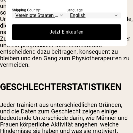
unzureichende Erholung, Übertraining und zu
Shipping Country:
Language:
schnelles Steigern der Intensität sind häufige
Ursachen für sportbedingte Verletzungen. Für alle,
die eine neue Trainingsroutine beginnen oder
nach einer Pause zurückkehren, kann die
Jetzt Einkaufen
Zusammenarbeit mit einem qualifizierten Trainer
und ein progressiver Intensitätsaufbau
entscheidend dazu beitragen, konsequent zu
bleiben und den Gang zum Physiotherapeuten zu
vermeiden.
GESCHLECHTERSTATISTIKEN
Jeder trainiert aus unterschiedlichen Gründen,
und die Daten zum Geschlecht zeigen einige
bedeutende Unterschiede darin, wie Männer und
Frauen körperliche Aktivität angehen, welche
Hindernisse sie haben und was sie motiviert.