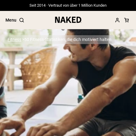
Seit 2014 · Vertraut von über 1 Million Kunden
Menu
Fitness
50 Fitness-Statistiken, die dich motiviert halten
Beliebte Suchbegriffe
”Protein Powder“
”Overnight Oats“
”Vegan protein“
”Collagen“
”Micellar Casein“