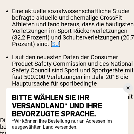
Eine aktuelle sozialwissenschaftliche Studie
befragte aktuelle und ehemalige CrossFit-
Athleten und fand heraus, dass die häufigsten
Verletzungen im Sport Rückenverletzungen
(32,2 Prozent) und Schulterverletzungen (20,7
Prozent) sind. [
SJ
]
Laut den neuesten Daten der Consumer
Product Safety Commission und des National
Safety Council sind Sport und Sportgeräte mit
fast 500.000 Verletzungen im Jahr 2018 die
Hauptursache für sportbedingte
Verletzungen. Basketball liegt mit 435.452
Verletzungen an zweiter Stelle, Fahrräder mit
BITTE WÄHLEN SIE IHR
424.346 an dritter. [
NSC
]
VERSANDLAND* UND IHRE
BEVORZUGTE SPRACHE.
Die Verletzungsdaten erinnern daran, dass es
*Wir können Ihre Bestellung nur an Adressen im
beim Sport nicht nur darauf ankommt, ob man
ausgewählten Land versenden.
trainiert, sondern auch wie. Falsche Technik,