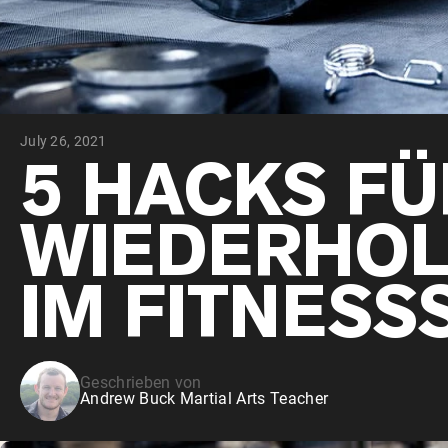
July 26, 2021
5 HACKS F
WIEDERHO
IM FITNESS
Geschrieben von
Andrew Buck Martial Arts Teacher