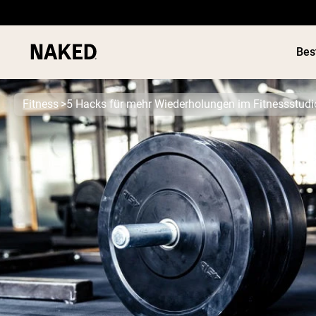
Bes
Fitness
5 Hacks für mehr Wiederholungen im Fitnessstudi
Beliebte Suchbegriffe
”Protein Powder“
”Overnight Oats“
”Vegan protein“
”Collagen“
”Micellar Casein“