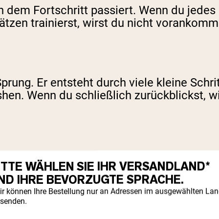
an dem Fortschritt passiert. Wenn du jede
tzen trainierst, wirst du nicht vorankomm
rung. Er entsteht durch viele kleine Schri
hen. Wenn du schließlich zurückblickst, w
ITTE WÄHLEN SIE IHR VERSANDLAND*
zu finden, ist schwer, und das ist okay. W
ND IHRE BEVORZUGTE SPRACHE.
schnitt, und mit der Zeit wirst du die Erg
ir können Ihre Bestellung nur an Adressen im ausgewählten La
rsenden.