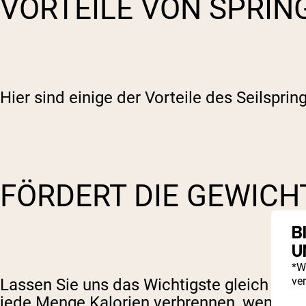
VORTEILE VON SPRIN
Hier sind einige der Vorteile des Seilsprin
FÖRDERT DIE GEWIC
B
U
*W
ve
Lassen Sie uns das Wichtigste gleich vo
jede Menge Kalorien verbrennen, wenn Sie