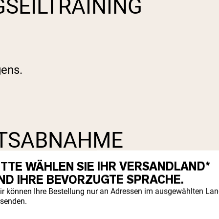
GSEILTRAINING
gens.
HTSABNAHME
ITTE WÄHLEN SIE IHR VERSANDLAND*
ND IHRE BEVORZUGTE SPRACHE.
ir können Ihre Bestellung nur an Adressen im ausgewählten La
rsenden.
rwegnehmen. Wie bei den meisten anderen 
 es regelmäßig tun.