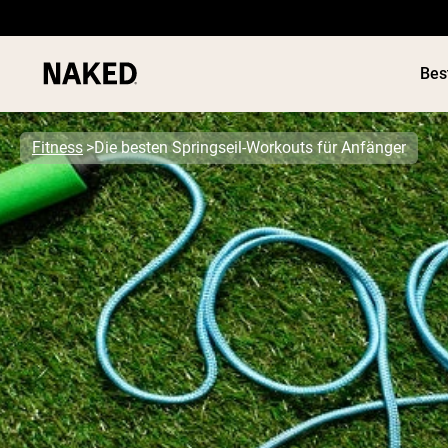
Bes
Fitness
Die besten Springseil-Workouts für Anfänger
Beliebte Suchbegriffe
”Protein Powder“
”Overnight Oats“
”Vegan protein“
”Collagen“
”Micellar Casein“