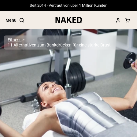
Seit 2014 · Vertraut von über 1 Million Kunden
Menu
Fitness
11 Alternativen zum Bankdrücken für eine starke Brust
Beliebte Suchbegriffe
”Protein Powder“
”Overnight Oats“
”Vegan protein“
”Collagen“
”Micellar Casein“