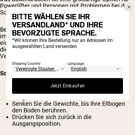
Powerlifter und Personen mit Problemen bei der
Schulterbeweglichkeit.
BITTE WÄHLEN SIE IHR
VERSANDLAND* UND IHRE
Beim Bodendrücken wird Ihr Bewegungsbereich
BEVORZUGTE SPRACHE.
im Vergleich zum herkömmlichen Bankdrücken
*Wir können Ihre Bestellung nur an Adressen im
eingeschränkt, sodass es besonders effektiv für
ausgewählten Land versenden.
die Entwicklung der Lockout-Stärke und die
Verringerung der Schulterbelastung ist.
Shipping Country:
Language:
So geht's
:
Jetzt Einkaufen
Legen Sie sich mit Hanteln oder einer
Langhantel über Ihrer Brust auf den Boden.
Senken Sie die Gewichte, bis Ihre Ellbogen
den Boden berühren.
Drücken Sie sich zurück in die
Ausgangsposition.