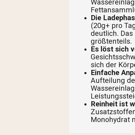
Wassereinlage
Fettansamml
Die Ladephas
(20g+ pro Tag
deutlich. Das
größtenteils.
Es löst sich v
Gesichtsschw
sich der Körp
Einfache Anp
Aufteilung de
Wassereinlag
Leistungsstei
Reinheit ist w
Zusatzstoffe
Monohydrat m