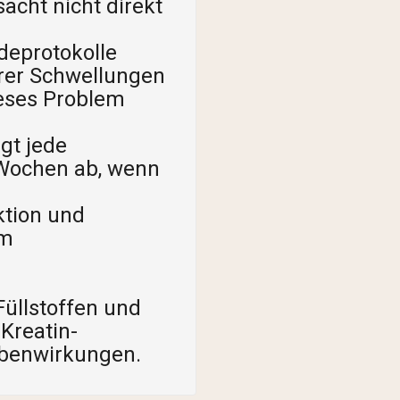
acht nicht direkt
deprotokolle
arer Schwellungen
ieses Problem
gt jede
 Wochen ab, wenn
ktion und
um
Füllstoffen und
Kreatin-
ebenwirkungen.