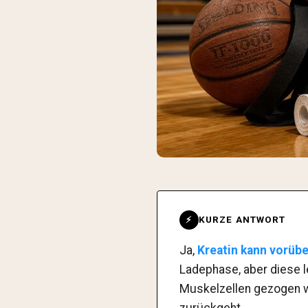
KURZE ANTWORT
⚡
Ja,
Kreatin kann vorüb
Ladephase, aber diese l
Muskelzellen gezogen w
zurückgeht.