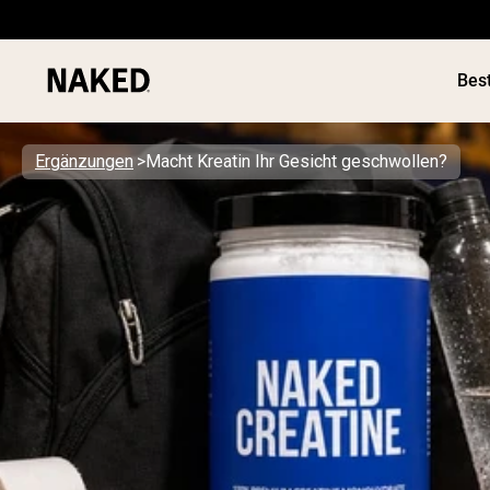
Best
Ergänzungen
Macht Kreatin Ihr Gesicht geschwollen?
Beliebte Suchbegriffe
”Protein Powder“
”Overnight Oats“
”Vegan protein“
”Collagen“
”Micellar Casein“