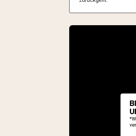
B
U
*W
ve