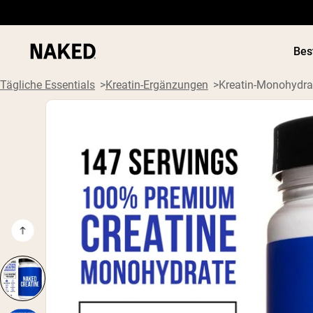
Bes
Tägliche Essentials
Kreatin-Ergänzungen
Kreatin-Monohydrat
Beliebte Suchbegriffe
”Protein Powder“
”Overnight Oats“
”Vegan protein“
”Collagen“
”Micellar Casein“