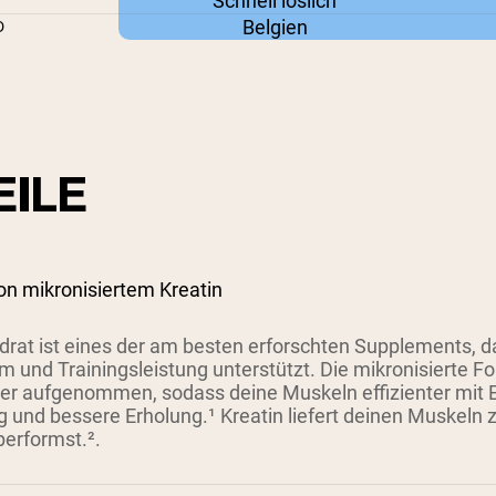
Schnell löslich
Belgien
D
EILE
von mikronisiertem Kreatin
rat ist eines der am besten erforschten Supplements, da
und Trainingsleistung unterstützt. Die mikronisierte For
ler aufgenommen, sodass deine Muskeln effizienter mit E
g und bessere Erholung.¹ Kreatin liefert deinen Muskeln 
erformst.².