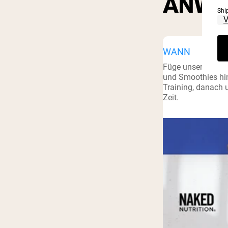
ANWE
Shi
WANN
Füge unser Kreati
und Smoothies hi
Training, danach 
Zeit.