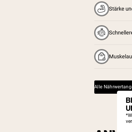
Stärke un
Schneller
Muskelau
Alle Nährwertan
B
U
*W
ve