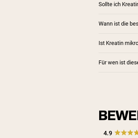
Sollte ich Kre
Wann ist die be
Ist Kreatin mikro
Für wen ist die
BEWE
4.9
Rated