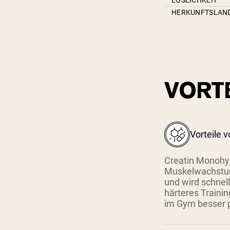
HERKUNFTSLAN
VORT
Vorteile 
Creatin Monohyd
Muskelwachstum 
und wird schnel
härteres Trainin
im Gym besser p