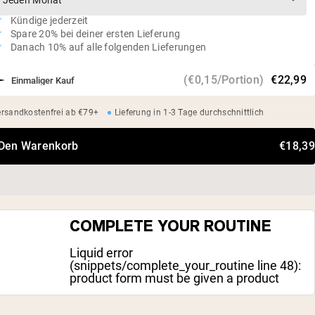
Kündige jederzeit
Spare 20% bei deiner ersten Lieferung
Danach 10% auf alle folgenden Lieferungen
(€0,15/Portion)
€22,99
Einmaliger Kauf
rsandkostenfrei ab €79+
Lieferung in 1-3 Tage durchschnittlich
 Den Warenkorb
€18,39
COMPLETE YOUR ROUTINE
Liquid error
(snippets/complete_your_routine line 48):
product form must be given a product