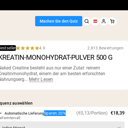
Machen Sie den Quiz
4.9
2,813 Bewertungen
estseller
Rated
KREATIN-MONOHYDRAT-PULVER 500 G
4.9
out
of
Naked Creatine besteht aus nur einer Zutat: reinem
5
Kreatinmonohydrat, einem der am besten erforschten
stars
Nahrungserg...
Mehr Lesen
equenz auswählen
(€0,13/Portion)
€18,39
Sparen 20%
Automatische Lieferung
ieferintervall: