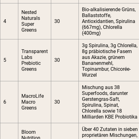
Bio-alkalisierende Grüns,
Nested
Ballaststoffe,
Naturals
4
30
Antioxidantien, Spirulina
Super
(667mg), Chlorella
Greens
(400mg)
3g Spirulina, 3g Chlorella,
Transparent
8g präbiotische Fasern
Labs
aus Akazie, grünem
5
30
Prebiotic
Bananenmehl,
Greens
Topinambur, Chicorée-
Wurzel
Mischung aus 38
Superfoods, darunter
MacroLife
Gerstengras-Saft,
6
Macro
30
Spirulina, Spinat,
Greens
Chlorella sowie 18
Milliarden KBE Probiotika
Über 40 Zutaten in sieben
Bloom
proprietären Mischungen,
Nutrition