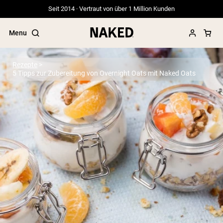
Seit 2014 · Vertraut von über 1 Million Kunden
Menu
Rezepte
5 Tipps zur Zubereitung von Overnight Oats mit Naked Oats
Beliebte Suchbegriffe
”Protein Powder“
”Overnight Oats“
”Vegan protein“
”Collagen“
”Micellar Casein“