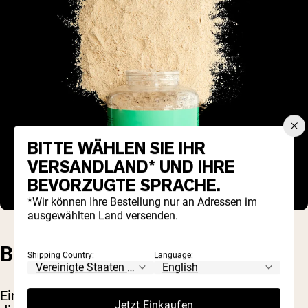
BITTE WÄHLEN SIE IHR
VERSANDLAND* UND IHRE
BEVORZUGTE SPRACHE.
*Wir können Ihre Bestellung nur an Adressen im
ausgewählten Land versenden.
BEQUEMLICHKEIT
Shipping Country:
Language:
Einer der größten Vorteile von Proteinpulvern ist
Jetzt Einkaufen