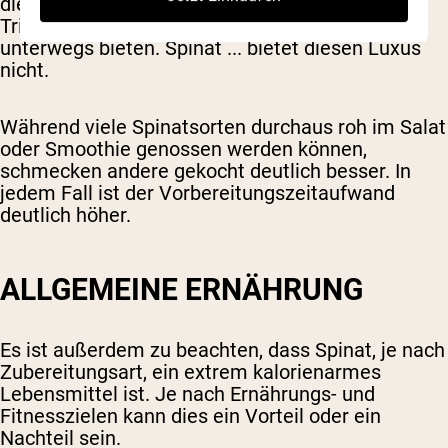
die einfache Zubereitung und das einfache
Trinken, sodass sie eine einfache Ernährung für
unterwegs bieten. Spinat ... bietet diesen Luxus
nicht.
Während viele Spinatsorten durchaus roh im Salat
oder Smoothie genossen werden können,
schmecken andere gekocht deutlich besser. In
jedem Fall ist der Vorbereitungszeitaufwand
deutlich höher.
ALLGEMEINE ERNÄHRUNG
Es ist außerdem zu beachten, dass Spinat, je nach
Zubereitungsart, ein extrem kalorienarmes
Lebensmittel ist. Je nach Ernährungs- und
Fitnesszielen kann dies ein Vorteil oder ein
Nachteil sein.