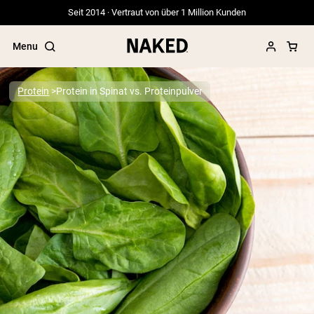
Seit 2014 · Vertraut von über 1 Million Kunden
Menu
Protein
Protein in Spinat vs. Proteinpulver
Beliebte Suchbegriffe
”Protein Powder“
”Overnight Oats“
”Vegan protein“
”Collagen“
”Micellar Casein“