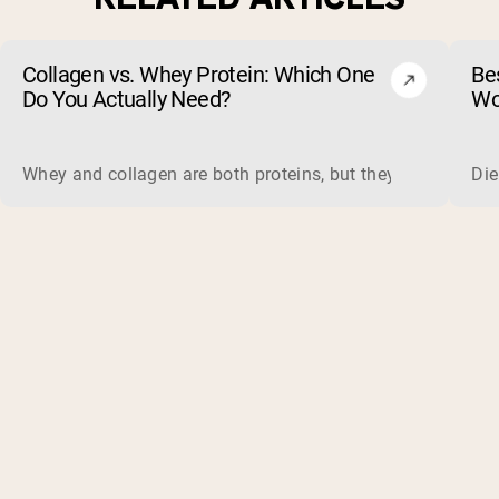
Collagen vs. Whey Protein: Which One
Be
Do You Actually Need?
Wo
ma
Whey and collagen are both proteins, but they do different 
Die