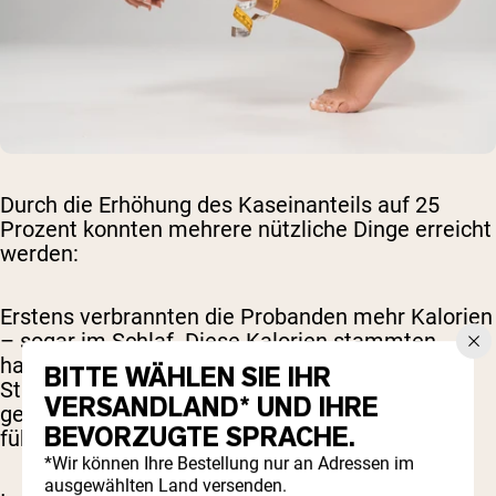
Durch die Erhöhung des Kaseinanteils auf 25
Prozent konnten mehrere nützliche Dinge erreicht
werden:
Erstens verbrannten die Probanden mehr Kalorien
– sogar im Schlaf. Diese Kalorien stammten
hauptsächlich aus Fett. Die Teilnehmer dieser
BITTE WÄHLEN SIE IHR
Studie verzeichneten zudem ein um 33 Prozent
VERSANDLAND* UND IHRE
gesteigertes Sättigungsgefühl, das heißt, sie
BEVORZUGTE SPRACHE.
fühlten sich voller als sonst.
*Wir können Ihre Bestellung nur an Adressen im
ausgewählten Land versenden.