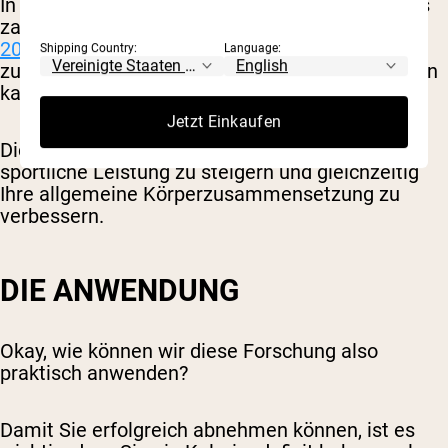
In Kombination mit diesen Erkenntnissen gibt es
zahlreiche Studien, darunter eine aus
dem Jahr
2013
, die herausgefunden haben, dass Kasein
Shipping Country:
Language:
zum Wachstum größerer Muskelfasern beitragen
kann.
Jetzt Einkaufen
Dieses Wachstum kann dazu beitragen, die
sportliche Leistung zu steigern und gleichzeitig
Ihre allgemeine Körperzusammensetzung zu
verbessern.
DIE ANWENDUNG
Okay, wie können wir diese Forschung also
praktisch anwenden?
Damit Sie erfolgreich abnehmen können, ist es