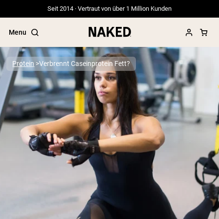
Seit 2014 · Vertraut von über 1 Million Kunden
Menu
Protein
Verbrennt Caseinprotein Fett?
Beliebte Suchbegriffe
”Protein Powder“
”Overnight Oats“
”Vegan protein“
”Collagen“
”Micellar Casein“