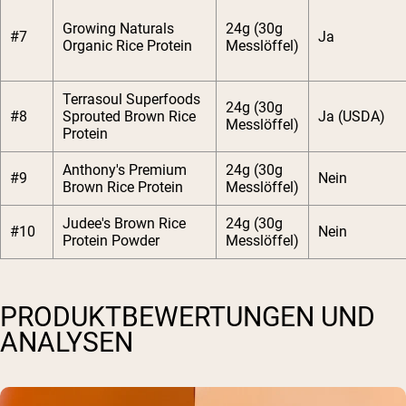
Growing Naturals
24g (30g
#7
Ja
Organic Rice Protein
Messlöffel)
Terrasoul Superfoods
24g (30g
#8
Sprouted Brown Rice
Ja (USDA)
Messlöffel)
Protein
Anthony's Premium
24g (30g
#9
Nein
Brown Rice Protein
Messlöffel)
Judee's Brown Rice
24g (30g
#10
Nein
Protein Powder
Messlöffel)
PRODUKTBEWERTUNGEN UND
ANALYSEN