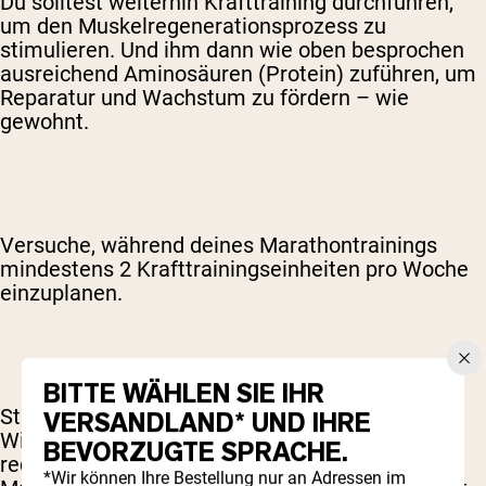
Du solltest weiterhin Krafttraining durchführen,
um den Muskelregenerationsprozess zu
stimulieren. Und ihm dann wie oben besprochen
ausreichend Aminosäuren (Protein) zuführen, um
Reparatur und Wachstum zu fördern – wie
gewohnt.
Versuche, während deines Marathontrainings
mindestens 2 Krafttrainingseinheiten pro Woche
einzuplanen.
BITTE WÄHLEN SIE IHR
Statt neue Bestleistungen anzustreben oder die
VERSANDLAND* UND IHRE
Wiederholungen und Sätze zu maximieren,
BEVORZUGTE SPRACHE.
reduziere die Intensität auf etwa 70 % deines
*Wir können Ihre Bestellung nur an Adressen im