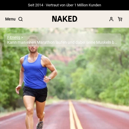
Seit 2014 · Vertraut von über 1 Million Kunden
Menu
Fitness
Kann man einen Marathon laufen und dabei seine Muskeln behalten?
Beliebte Suchbegriffe
”Protein Powder“
”Overnight Oats“
”Vegan protein“
”Collagen“
”Micellar Casein“