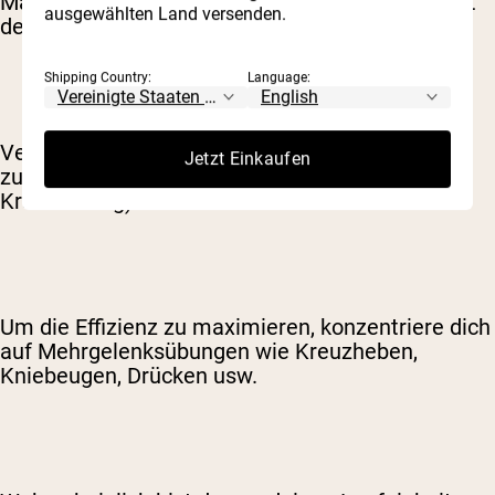
Maximums. Also eine moderatere Belastung mit
ausgewählten Land versenden.
dem Ziel der Erhaltung.
Shipping Country:
Language:
Versuche zumindest, dein aktuelles Kraftniveau
Jetzt Einkaufen
zu halten, damit du nach dem Rennen (mit
Krafttraining) wieder voll durchstarten kannst.
Um die Effizienz zu maximieren, konzentriere dich
auf Mehrgelenksübungen wie Kreuzheben,
Kniebeugen, Drücken usw.