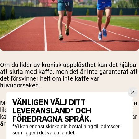
Om du lider av kronisk uppblåsthet kan det hjälpa
att sluta med kaffe, men det är inte garanterat att
det försvinner helt om inte kaffe var
huvudorsaken.
VÄNLIGEN VÄLJ DITT
Många andra livsmedel och drycker kan framkalla
LEVERANSLAND* OCH
liknande symtom. Det enda sättet att avgöra om
kaffe är orsaken till dessa besvärliga biverkningar
FÖREDRAGNA SPRÅK.
är att sluta med det och se om det förbättras.
*Vi kan endast skicka din beställning till adresser
som ligger i det valda landet.