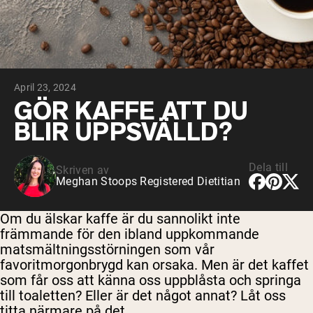
Choklad Gräsbetad Vassle
Vanilj gräsbetat vassle
Gräsbetat vassleprotein
Shop All Protein Powders
April 23, 2024
VEGAN PROTEIN
Best Seller
GÖR KAFFE ATT DU
Ärtprotein
BLIR UPPSVÄLLD?
Dela till
Skriven av
Meghan Stoops Registered Dietitian
Shop All Vegan Protein
Om du älskar kaffe är du sannolikt inte
främmande för den ibland uppkommande
matsmältningsstörningen som vår
favoritmorgonbrygd kan orsaka. Men är det kaffet
som får oss att känna oss uppblåsta och springa
till toaletten? Eller är det något annat? Låt oss
titta närmare på det.