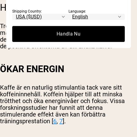
HÄLSOFÖRDELAR MED KAFFE
Shipping Country:
Language:
Trots att man kan uppleva viss
matsmältningsbesvär när man dricker kaffe kan
Handla Nu
det ge flera hälsofördelar. Nedan följer några av
de positiva effekterna av att dricka kaffe.
ÖKAR ENERGIN
Kaffe är en naturlig stimulantia tack vare sitt
koffeininnehåll. Koffein hjälper till att minska
trötthet och öka energinivåer och fokus. Vissa
forskningsstudier har funnit att denna
stimulerande effekt även kan förbättra
träningsprestation [
6
,
7
].