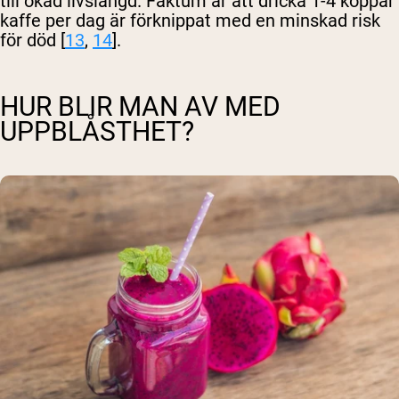
till ökad livslängd. Faktum är att dricka 1-4 koppar
kaffe per dag är förknippat med en minskad risk
för död [
13
,
14
].
HUR BLIR MAN AV MED
UPPBLÅSTHET?