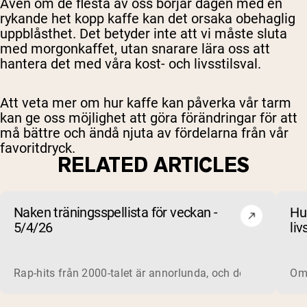
Även om de flesta av oss börjar dagen med en
rykande het kopp kaffe kan det orsaka obehaglig
uppblåsthet. Det betyder inte att vi måste sluta
med morgonkaffet, utan snarare lära oss att
hantera det med våra kost- och livsstilsval.
Att veta mer om hur kaffe kan påverka vår tarm
kan ge oss möjlighet att göra förändringar för att
må bättre och ändå njuta av fördelarna från vår
favoritdryck.
RELATED ARTICLES
Naken träningsspellista för veckan -
Hu
5/4/26
liv
be
Rap-hits från 2000-talet är annorlunda, och det gäller for
Om 