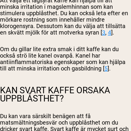
Att välja ett lågsyrat kaffe kan hjälpa till att
minska irritation i magslemhinnan som kan
stimulera uppblåsthet. Du kan också leta efter en
mörkare rostning som innehåller mindre
klorogensyra. Dessutom kan du välja att tillsätta
en skvätt mjölk för att motverka syran [
3
,
4
].
Om du gillar lite extra smak i ditt kaffe kan du
också strö lite kanel ovanpå. Kanel har
antiinflammatoriska egenskaper som kan hjälpa
till att minska irritation och gasbildning [
5
].
KAN SVART KAFFE ORSAKA
UPPBLÅSTHET?
Du kan vara särskilt benägen att få
matsmältningsbesvär och uppblåsthet om du
dricker svart kaffe. Svart kaffe är mycket surt och