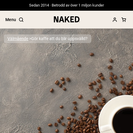
Sedan 2014 · Betrodd av över 1 miljon kunder
Menu
Välmående
Gör kaffe att du blir uppsvälld?
Populära söktermer
”Protein Powder“
”Overnight Oats“
”Vegan protein“
”Collagen“
”Micellar Casein“
PROTEIN POWDERS
Best Seller
Ärtprotein
Gräsbetat vassleproteinpulver
Kollagenpeptider