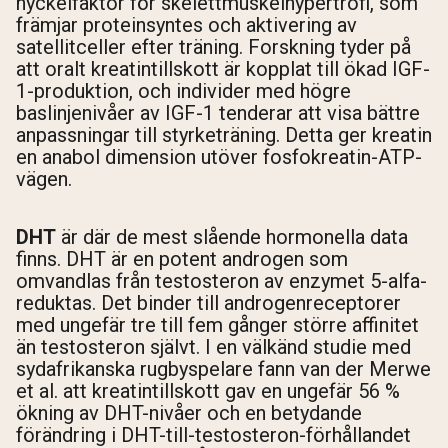
nyckelfaktor för skelettmuskelhypertrofi, som
främjar proteinsyntes och aktivering av
satellitceller efter träning. Forskning tyder på
att oralt kreatintillskott är kopplat till ökad IGF-
1-produktion, och individer med högre
baslinjenivåer av IGF-1 tenderar att visa bättre
anpassningar till styrketräning. Detta ger kreatin
en anabol dimension utöver fosfokreatin-ATP-
vägen.
DHT
är där de mest slående hormonella data
finns. DHT är en potent androgen som
omvandlas från testosteron av enzymet 5-alfa-
reduktas. Det binder till androgenreceptorer
med ungefär tre till fem gånger större affinitet
än testosteron självt. I en välkänd studie med
sydafrikanska rugbyspelare fann van der Merwe
et al. att kreatintillskott gav en ungefär 56 %
ökning av DHT-nivåer och en betydande
förändring i DHT-till-testosteron-förhållandet