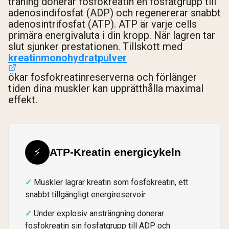
träning donerar fosfokreatin en fosfatgrupp till
adenosindifosfat (ADP) och regenererar snabbt
adenosintrifosfat (ATP). ATP är varje cells
primära energivaluta i din kropp. När lagren tar
slut sjunker prestationen. Tillskott med
kreatinmonohydratpulver
ökar fosfokreatinreserverna och förlänger
tiden dina muskler kan upprätthålla maximal
effekt.
⚡
ATP-Kreatin energicykeln
Muskler lagrar kreatin som fosfokreatin, ett
snabbt tillgängligt energireservoir.
Under explosiv ansträngning donerar
fosfokreatin sin fosfatgrupp till ADP och