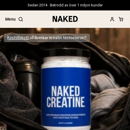
Sedan 2014 · Betrodd av över 1 miljon kunder
Menu
Kosttillskott
Påverkar kreatin testosteron?
Populära söktermer
”Protein Powder“
”Overnight Oats“
”Vegan protein“
”Collagen“
”Micellar Casein“
PROTEIN POWDERS
Best Seller
Ärtprotein
Gräsbetat vassleproteinpulver
Kollagenpeptider