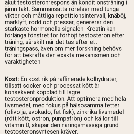
akut testosteronrespons än konditionsträning i
jämn takt. Sammansatta rörelser med tunga
vikter och måttliga repetitionsintervall, knäböj,
marklyft, rodd och pressar, genererar den
starkaste hormonella signalen. Kreatin kan
förlänga fönstret för förhöjt testosteron efter
träning, särskilt när det tas efter ett
träningspass, även om mer forskning behövs
för att bekräfta den exakta mekanismen och
varaktigheten.
Kost:
En kost rik på raffinerade kolhydrater,
tillsatt socker och processat kött är
konsekvent kopplad till lägre
testosteronproduktion. Att optimera med hela
livsmedel, med fokus på hälsosamma fetter
(olivolja, avokado, fet fisk), zinkrika livsmedel
(rött kött, ostron, pumpafrön) och källor till
vitamin D, skapar den näringsmässiga grund
testosteronsyntesen kräver.