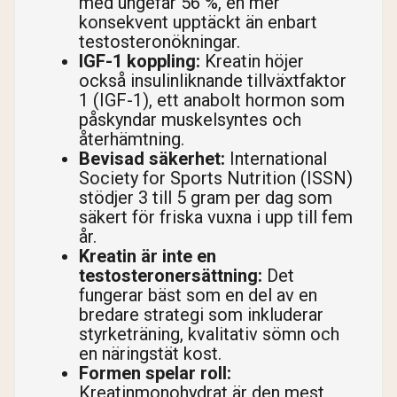
med ungefär 56 %, en mer
konsekvent upptäckt än enbart
testosteronökningar.
IGF-1 koppling:
Kreatin höjer
också insulinliknande tillväxtfaktor
1 (IGF-1), ett anabolt hormon som
påskyndar muskelsyntes och
återhämtning.
Bevisad säkerhet:
International
Society for Sports Nutrition (ISSN)
stödjer 3 till 5 gram per dag som
säkert för friska vuxna i upp till fem
år.
Kreatin är inte en
testosteronersättning:
Det
fungerar bäst som en del av en
bredare strategi som inkluderar
styrketräning, kvalitativ sömn och
en näringstät kost.
Formen spelar roll:
Kreatinmonohydrat är den mest