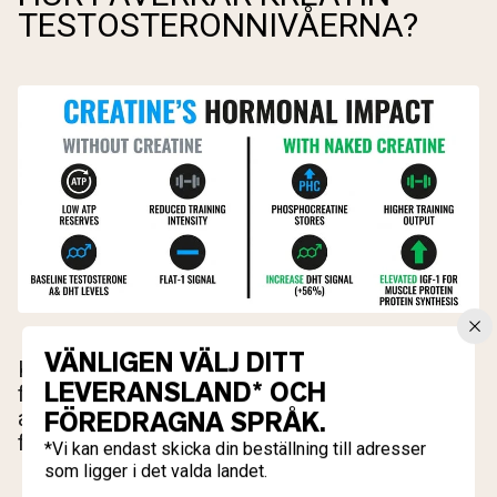
TESTOSTERONNIVÅERNA?
VÄNLIGEN VÄLJ DITT
Kopplingen mellan kreatin och testosteron
LEVERANSLAND* OCH
fungerar genom två distinkta mekanismer, och
FÖREDRAGNA SPRÅK.
att blanda ihop dem leder till orealistiska
förväntningar i båda riktningarna.
*Vi kan endast skicka din beställning till adresser
som ligger i det valda landet.