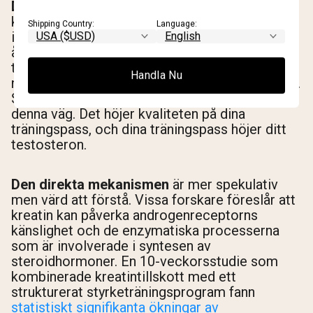
Den indirekta mekanismen
är den mest
konsekventa. Kreatin ökar träningsvolym och
Shipping Country:
Language:
intensitet genom att påskynda ATP-
återbildning. Högre träningsintensitet, särskilt
tung styrketräning, är en av de mest pålitliga
Handla Nu
naturliga stimuli för akut testosteronfrisättning.
Så kreatin höjer inte testosteron på egen hand i
denna väg. Det höjer kvaliteten på dina
träningspass, och dina träningspass höjer ditt
testosteron.
Den direkta mekanismen
är mer spekulativ
men värd att förstå. Vissa forskare föreslår att
kreatin kan påverka androgenreceptorns
känslighet och de enzymatiska processerna
som är involverade i syntesen av
steroidhormoner. En 10-veckorsstudie som
kombinerade kreatintillskott med ett
strukturerat styrketräningsprogram fann
statistiskt signifikanta ökningar av