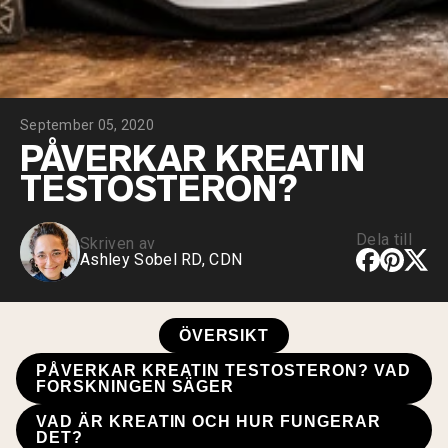
Choklad Gräsbetad Vassle
Vanilj gräsbetat vassle
Gräsbetat vassleprotein
Shop All Protein Powders
September 05, 2020
VEGAN PROTEIN
Best Seller
PÅVERKAR KREATIN
Ärtprotein
TESTOSTERON?
Dela till
Skriven av
Ashley Sobel RD, CDN
Shop All Vegan Protein
ÖVERSIKT
PÅVERKAR KREATIN TESTOSTERON? VAD
FORSKNINGEN SÄGER
VAD ÄR KREATIN OCH HUR FUNGERAR
DET?