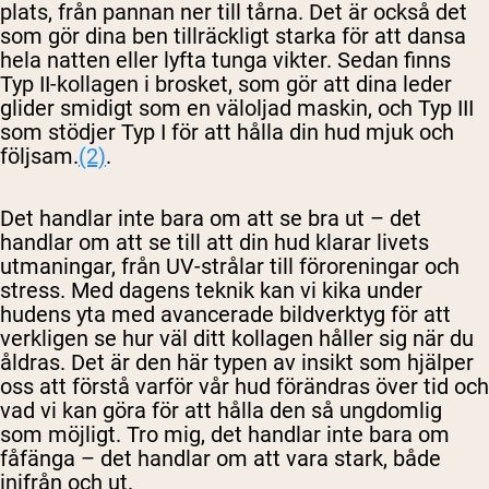
plats, från pannan ner till tårna. Det är också det
som gör dina ben tillräckligt starka för att dansa
hela natten eller lyfta tunga vikter. Sedan finns
Typ II-kollagen i brosket, som gör att dina leder
glider smidigt som en väloljad maskin, och Typ III
som stödjer Typ I för att hålla din hud mjuk och
följsam.
(2)
.
Det handlar inte bara om att se bra ut – det
handlar om att se till att din hud klarar livets
utmaningar, från UV-strålar till föroreningar och
stress. Med dagens teknik kan vi kika under
hudens yta med avancerade bildverktyg för att
verkligen se hur väl ditt kollagen håller sig när du
åldras. Det är den här typen av insikt som hjälper
oss att förstå varför vår hud förändras över tid och
vad vi kan göra för att hålla den så ungdomlig
som möjligt. Tro mig, det handlar inte bara om
fåfänga – det handlar om att vara stark, både
inifrån och ut.