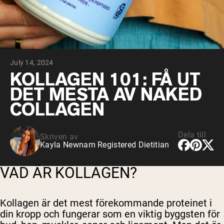
Choklad Gräsbetad Vassle
Vanilj gräsbetat vassle
Gräsbetat vassleprotein
Shop All Protein Powders
July 14, 2024
VEGAN PROTEIN
Best Seller
KOLLAGEN 101: FÅ UT
Ärtprotein
DET MESTA AV NAKED
COLLAGEN
Dela till
Skriven av
Kayla Newnam Registered Dietitian
Shop All Vegan Protein
VAD ÄR KOLLAGEN?
Kollagen är det mest förekommande proteinet i
din kropp och fungerar som en viktig byggsten för