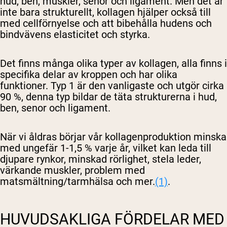
hud, ben, muskler, senor och ligament. Men det är
inte bara strukturellt, kollagen hjälper också till
med cellförnyelse och att bibehålla hudens och
bindvävens elasticitet och styrka.
Det finns många olika typer av kollagen, alla finns i
specifika delar av kroppen och har olika
funktioner. Typ 1 är den vanligaste och utgör cirka
90 %, denna typ bildar de täta strukturerna i hud,
ben, senor och ligament.
När vi åldras börjar vår kollagenproduktion minska
med ungefär 1-1,5 % varje år, vilket kan leda till
djupare rynkor, minskad rörlighet, stela leder,
värkande muskler, problem med
matsmältning/tarmhälsa och mer.
(1)
.
HUVUDSAKLIGA FÖRDELAR MED