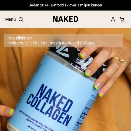
Sedan 2014 · Betrodd av över 1 miljon kunder
Menu
Kosttillskott
Kollagen 101: Få ut det mesta av Naked Collagen
Populära söktermer
”Protein Powder“
”Overnight Oats“
”Vegan protein“
”Collagen“
”Micellar Casein“
PROTEIN POWDERS
Best Seller
Ärtprotein
Gräsbetat vassleproteinpulver
Kollagenpeptider