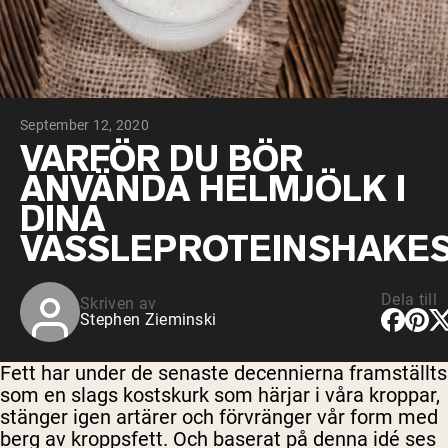
Choklad Gräsbetad Vassle
Vanilj gräsbetat vassle
Gräsbetat vassleprotein
Shop All Protein Powders
September 12, 2020
VEGAN PROTEIN
Best Seller
VARFÖR DU BÖR
Ärtprotein
ANVÄNDA HELMJÖLK I
DINA
VASSLEPROTEINSHAKE
Dela till
Skriven av
Shop All Vegan Protein
Stephen Zieminski
Fett har under de senaste decennierna framställts
som en slags kostskurk som härjar i våra kroppar,
stänger igen artärer och förvränger vår form med
berg av kroppsfett. Och baserat på denna idé ses