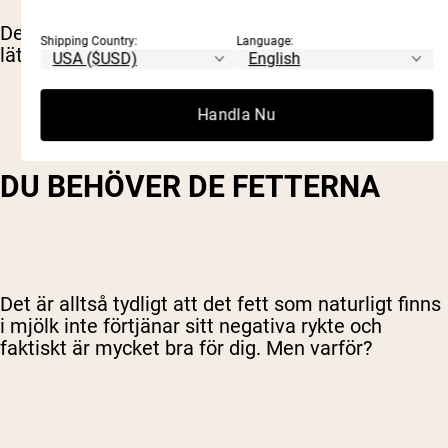
Det är värt att upprepa: Personer som använde
Shipping Country:
Language:
lättmjölk vägde mer än de som drack helmjölk.
Handla Nu
DU BEHÖVER DE FETTERNA
Det är alltså tydligt att det fett som naturligt finns
i mjölk inte förtjänar sitt negativa rykte och
faktiskt är mycket bra för dig. Men varför?