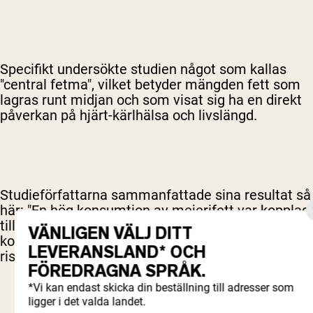
Specifikt undersökte studien något som kallas
"central fetma", vilket betyder mängden fett som
lagras runt midjan och som visat sig ha en direkt
påverkan på hjärt-kärlhälsa och livslängd.
Studieförfattarna sammanfattade sina resultat så
här: "En hög konsumtion av mejerifett var kopplad
till en lägre risk för central fetma och en låg
VÄNLIGEN VÄLJ DITT
konsumtion av mejerifett var kopplad till en högre
LEVERANSLAND* OCH
risk för central fetma."
FÖREDRAGNA SPRÅK.
*Vi kan endast skicka din beställning till adresser som
ligger i det valda landet.