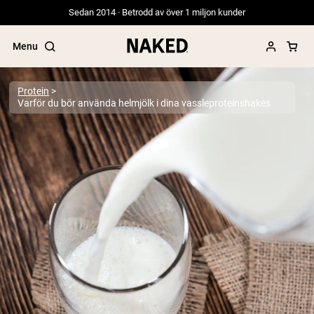
Sedan 2014 · Betrodd av över 1 miljon kunder
Menu
Protein
Varför du bör använda helmjölk i dina vassleproteinshakes
Populära söktermer
”Protein Powder“
”Overnight Oats“
”Vegan protein“
”Collagen“
”Micellar Casein“
PROTEIN POWDERS
Best Seller
Ärtprotein
Gräsbetat vassleproteinpulver
Kollagenpeptider