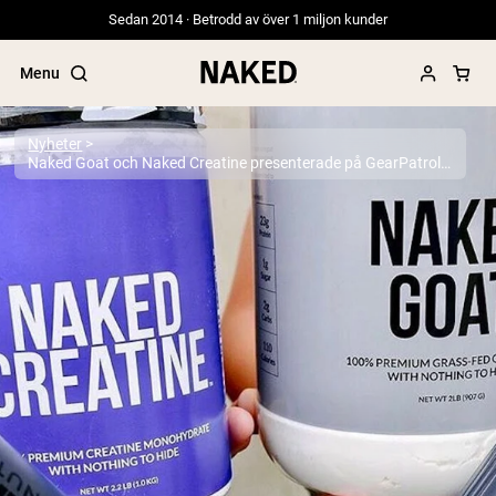
Sedan 2014 · Betrodd av över 1 miljon kunder
Menu
Nyheter
Naked Goat och Naked Creatine presenterade på GearPatrol.com
Populära söktermer
”Protein Powder“
”Overnight Oats“
”Vegan protein“
”Collagen“
”Micellar Casein“
PROTEIN POWDERS
Best Seller
Ärtprotein
Gräsbetat vassleproteinpulver
Kollagenpeptider