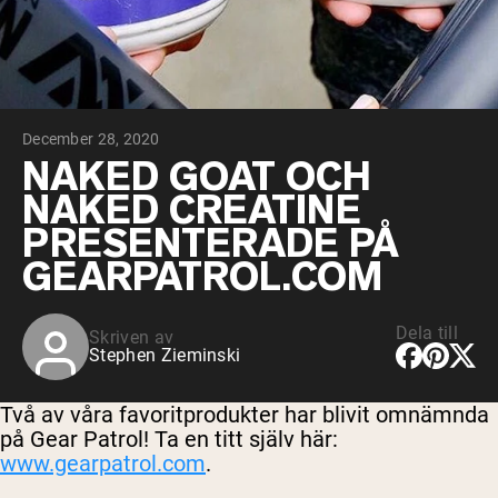
Choklad Gräsbetad Vassle
Vanilj gräsbetat vassle
Gräsbetat vassleprotein
Shop All Protein Powders
December 28, 2020
VEGAN PROTEIN
Best Seller
NAKED GOAT OCH
Ärtprotein
NAKED CREATINE
PRESENTERADE PÅ
GEARPATROL.COM
Dela till
Skriven av
Shop All Vegan Protein
Stephen Zieminski
Två av våra favoritprodukter har blivit omnämnda
på Gear Patrol! Ta en titt själv här:
www.gearpatrol.com
.