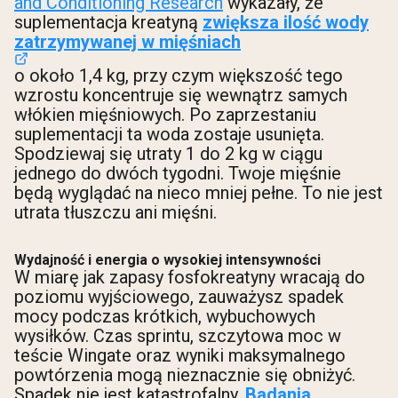
and Conditioning Research
wykazały, że
suplementacja kreatyną
zwiększa ilość wody
zatrzymywanej w mięśniach
o około 1,4 kg, przy czym większość tego
wzrostu koncentruje się wewnątrz samych
włókien mięśniowych. Po zaprzestaniu
suplementacji ta woda zostaje usunięta.
Spodziewaj się utraty 1 do 2 kg w ciągu
jednego do dwóch tygodni. Twoje mięśnie
będą wyglądać na nieco mniej pełne. To nie jest
utrata tłuszczu ani mięśni.
Wydajność i energia o wysokiej intensywności
W miarę jak zapasy fosfokreatyny wracają do
poziomu wyjściowego, zauważysz spadek
mocy podczas krótkich, wybuchowych
wysiłków. Czas sprintu, szczytowa moc w
teście Wingate oraz wyniki maksymalnego
powtórzenia mogą nieznacznie się obniżyć.
Spadek nie jest katastrofalny.
Badania