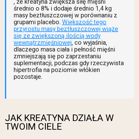
, że kreatyna zwiększa siłę mięśni
średnio o 8% i dodaje średnio 1,4 kg
masy beztłuszczowej w porównaniu z
grupami placebo.
Większość tego
przyrostu masy beztłuszczowej wiąże
się ze zwiększoną ilością wody
wewnątrzmięśniowej
, co wyjaśnia,
dlaczego masa ciała i pełność mięśni
zmniejszają się po zaprzestaniu
suplementacji, podczas gdy rzeczywista
hipertrofia na poziomie włókien
pozostaje.
JAK KREATYNA DZIAŁA W
TWOIM CIELE