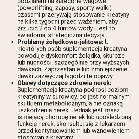
podziałem na kategorie wagowe
(powerlifting, zapasy, sporty walki)
czasami przerywają stosowanie kreatyny
na kilka tygodni przed ważeniem, aby
zrzucić 2 do 4 funtów wody. Jest to
świadoma, strategiczna decyzja.
Problemy żołądkowo-jelitowe:
U
niektórych osób suplementacja kreatyną
powoduje dyskomfort żołądka, skurcze
lub nudności, szczególnie przy wyższych
dawkach. Zaprzestanie lub zmniejszenie
dawki zazwyczaj łagodzi te objawy.
Obawy dotyczące zdrowia nerek:
Suplementacja kreatyną podnosi poziom
kreatyniny w surowicy, co jest normalnym
skutkiem metabolicznym, a nie oznaką
uszkodzenia nerek. Jednak jeśli masz
istniejącą chorobę nerek lub upośledzoną
funkcję nerek, skonsultuj się z lekarzem
przed kontynuowaniem lub wznowieniem
stosowania kreatyny.