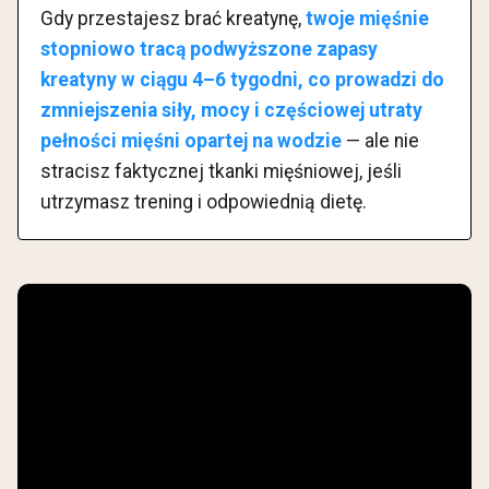
Gdy przestajesz brać kreatynę,
twoje mięśnie
stopniowo tracą podwyższone zapasy
kreatyny w ciągu 4–6 tygodni, co prowadzi do
zmniejszenia siły, mocy i częściowej utraty
pełności mięśni opartej na wodzie
— ale nie
stracisz faktycznej tkanki mięśniowej, jeśli
utrzymasz trening i odpowiednią dietę.