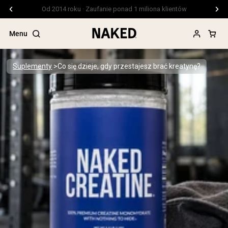
Darmowa wysyłka przy zamówieniach powyżej 99 USD
Menu
Suplementy
Co się dzieje, gdy przestajesz brać kreatynę?
Popularne wyszukiwania
”Protein Powder“
”Overnight Oats“
”Vegan protein“
”Collagen“
”Micellar Casein“
ODŻYWKI BIAŁKOWE
Bestsellery
Białko grochu
Odżywka Białkowa z Serwatki z mleka
krów karmionych trawą