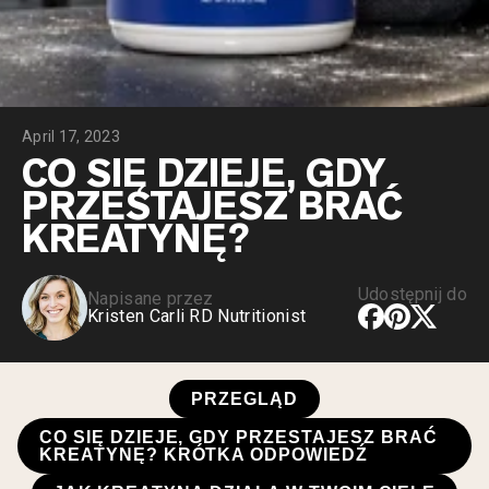
Peptydy kolagenowe
Czekoladowa serwatka z mleka krów
karmionych trawą
Serwatka z trawy karmionej wanilią
Serwatka z mleka krów karmionych
trawą
Shop All Odżywki Białkowe
April 17, 2023
CO SIĘ DZIEJE, GDY
WEGAŃSKIE ODŻYWKI
Bestsellery
PRZESTAJESZ BRAĆ
BIAŁKOWE
KREATYNĘ?
Białko grochu
Udostępnij do
Napisane przez
Kristen Carli RD Nutritionist
Shop All Wegańskie Odżywki Białkowe
PRZEGLĄD
CO SIĘ DZIEJE, GDY PRZESTAJESZ BRAĆ
KREATYNĘ? KRÓTKA ODPOWIEDŹ