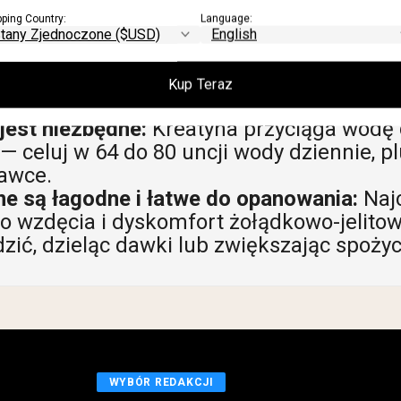
szybszych efektów.
pping Country:
Language:
wodanami lub białkiem dla lepszego wchła
kreatynę do mięśni, więc przyjmowanie jej
glowodany lub koktajlem białkowym z ser
Kup Teraz
jest niezbędne:
Kreatyna przyciąga wodę
 celuj w 64 do 80 uncji wody dziennie, 
dawce.
ne są łagodne i łatwe do opanowania:
Naj
to wzdęcia i dyskomfort żołądkowo-jelitow
ić, dzieląc dawki lub zwiększając spożyc
WYBÓR REDAKCJI