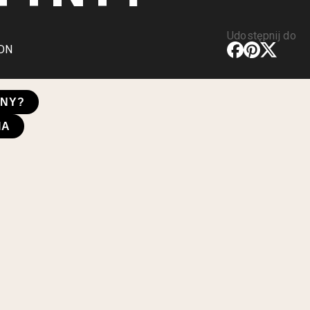
Udostępnij do
CDN
YNY?
IA