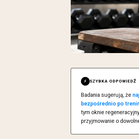
SZYBKA ODPOWIEDŹ
⚡
Badania sugerują, że
na
bezpośrednio po treni
tym oknie regeneracyjny
przyjmowanie o dowolnej