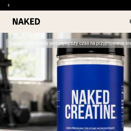
Suplementy
Kiedy jest najlepszy czas na przyjmowanie kr
ODŻYWKI
Popularne wyszukiwania
”Protein Powder“
”Overnight Oats“
”Vegan protein“
”Collagen“
”Micellar Casein“