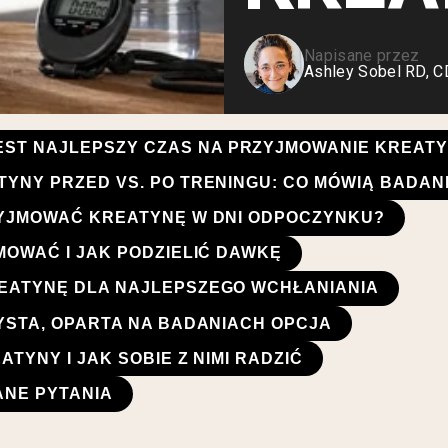
Serwatka z mleka krów
karmionych trawą
Shop All Odżywki Białkowe
Napisane przez
Ashley Sobel RD, 
JEST NAJLEPSZY CZAS NA PRZYJMOWANIE KREAT
YNY PRZED VS. PO TRENINGU: CO MÓWIĄ BADAN
ZYJMOWAĆ KREATYNĘ W DNI ODPOCZYNKU?
MOWAĆ I JAK PODZIELIĆ DAWKĘ
EATYNĘ DLA NAJLEPSZEGO WCHŁANIANIA
YSTA, OPARTA NA BADANIACH OPCJA
TYNY I JAK SOBIE Z NIMI RADZIĆ
ANE PYTANIA