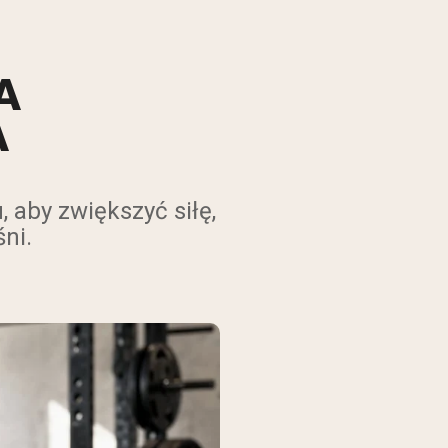
A
A
 aby zwiększyć siłę,
ni.