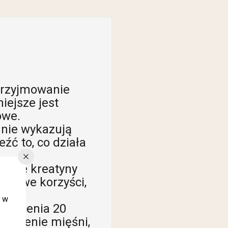
rzyjmowanie
iejsze jest
owe.
nie wykazują
źć to, co działa
ycie kreatyny
inowe korzyści,
ę w
asycenia 20
asycenie mięśni,