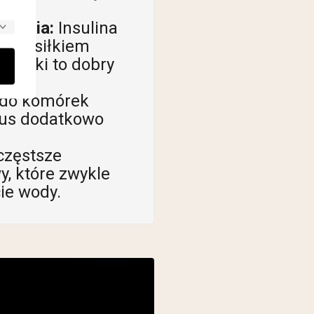
niania:
Insulina
 z posiłkiem
watki to dobry
 do komórek
plus dodatkowo
częstsze
y, które zwykle
ie wody.