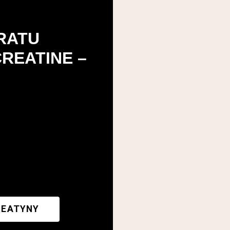
RATU
REATINE –
REATYNY