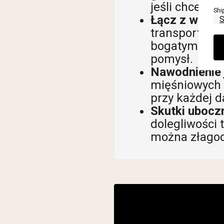
jeśli chcesz 
Shi
Łącz z węglo
transportuje 
bogatym w wę
pomysł.
Nawodnienie 
mięśniowych —
przy każdej 
Skutki ubocz
dolegliwości 
można złagodz