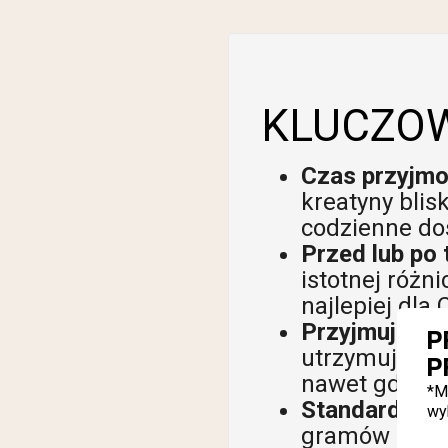
KLUCZOW
Czas przyjmow
kreatyny blis
codzienne do
Przed lub po 
istotnej różn
najlepiej dla 
Przyjmuj takż
P
utrzymuje na
P
nawet gdy nie
*M
Standardowa 
wy
gramów dzien