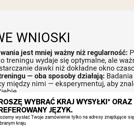
E WNIOSKI
ania jest mniej ważny niż regularność:
P
ko treningu wydaje się optymalne, ale ważn
starczanie dawki niż dokładne okno czas
treningu — oba sposoby działają:
Badania 
icy między nimi — eksperymentuj, aby znale
Ciebie.
e w dni wolne od treningu:
Codzienne spoż
ROSZĘ WYBRAĆ KRAJ WYSYŁKI* ORAZ
sycenie mięśni i maksymalizuje długoterm
REFEROWANY JĘZYK.
 trenujesz.
ożemy wysłać Twoje zamówienie tylko na adresy znajdujące si
dawka to 3 do 5 gramów dziennie:
Faza n
branym kraju.
nie przez 5 do 7 dni może przyspieszyć n