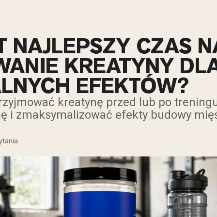
ST NAJLEPSZY CZAS N
ANIE KREATYNY DL
LNYCH EFEKTÓW?
rzyjmować kreatynę przed lub po treningu,
ję i zmaksymalizować efekty budowy mięś
ytania