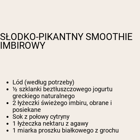
SŁODKO-PIKANTNY SMOOTHIE
IMBIROWY
Lód (według potrzeby)
½ szklanki beztłuszczowego jogurtu
greckiego naturalnego
2 łyżeczki świeżego imbiru, obrane i
posiekane
Sok z połowy cytryny
1 łyżeczka nektaru z agawy
1 miarka proszku białkowego z grochu