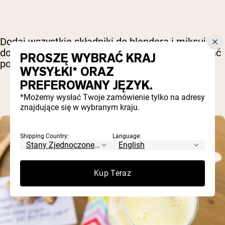
Dodaj wszystkie składniki do blendera i miksuj, aż
do dokładnego połączenia. Dodaj lód, aby uzyskać
PROSZĘ WYBRAĆ KRAJ
pożądaną konsystencję.
WYSYŁKI* ORAZ
PREFEROWANY JĘZYK.
*Możemy wysłać Twoje zamówienie tylko na adresy
znajdujące się w wybranym kraju.
Shipping Country:
Language:
Kup Teraz