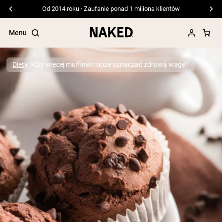
Od 2014 roku · Zaufanie ponad 1 miliona klientów
Menu
Diety
Czy więcej muffinek może oznaczać zdrową wagę?
Popularne wyszukiwania
”Protein Powder“
”Overnight Oats“
”Vegan protein“
”Collagen“
”Micellar Casein“
ODŻYWKI BIAŁKOWE
Bestsellery
Białko grochu
Odżywka Białkowa z Serwatki z mleka
krów karmionych trawą