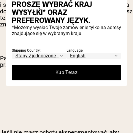
PROSZĘ WYBRAĆ KRAJ
i słodzika z owocu mnicha to świetne sposoby na
dodanie słodyczy bez dodatkowego cukru. Możesz
WYSYŁKI* ORAZ
też zastąpić olej musem jabłkowym, aby
PREFEROWANY JĘZYK.
zmniejszyć zawartość tłuszczu i kalorii.
*Możemy wysłać Twoje zamówienie tylko na adresy
znajdujące się w wybranym kraju.
Shipping Country:
Language:
Pamiętaj, że pieczenie to nauka, więc zmiany w
przepisie mogą wpłynąć na efekt końcowy.
Kup Teraz
Jeśli nie masz ochoty eksperymentować, aby