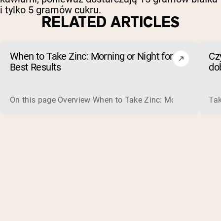
i tylko 5 gramów cukru.
RELATED ARTICLES
When to Take Zinc: Morning or Night for
Czy
Best Results
dob
od
On this page Overview When to Take Zinc: Morning or Nigh
Tak