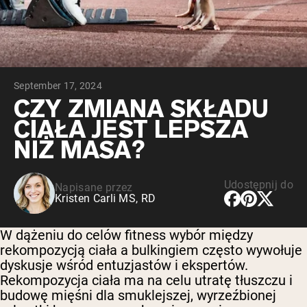
Peptydy kolagenowe
Czekoladowa serwatka z mleka krów
karmionych trawą
Serwatka z trawy karmionej wanilią
Serwatka z mleka krów karmionych
trawą
Shop All Odżywki Białkowe
September 17, 2024
CZY ZMIANA SKŁADU
WEGAŃSKIE ODŻYWKI
Bestsellery
CIAŁA JEST LEPSZA
BIAŁKOWE
NIŻ MASA?
Białko grochu
Udostępnij do
Napisane przez
Kristen Carli MS, RD
W dążeniu do celów fitness wybór między
Shop All Wegańskie Odżywki Białkowe
rekompozycją ciała a bulkingiem często wywołuje
dyskusje wśród entuzjastów i ekspertów.
Rekompozycja ciała ma na celu utratę tłuszczu i
budowę mięśni dla smuklejszej, wyrzeźbionej