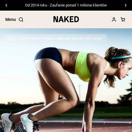
Darmowa wysyłka przy zamówieniach powyżej 99 USD
Menu
Diety
Czy zmiana składu ciała jest lepsza niż masa?
Popularne wyszukiwania
”Protein Powder“
”Overnight Oats“
”Vegan protein“
”Collagen“
”Micellar Casein“
ODŻYWKI BIAŁKOWE
Bestsellery
Białko grochu
Odżywka Białkowa z Serwatki z mleka
krów karmionych trawą