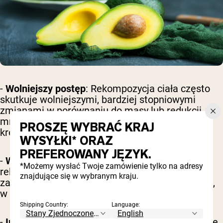
-
Wolniejszy postęp
: Rekompozycja ciała często
skutkuje wolniejszymi, bardziej stopniowymi
zmianami w porównaniu do masy lub redukcji, z
mniej zauważalnymi efektami
PROSZĘ WYBRAĆ KRAJ
krótkoterminowymi.
WYSYŁKI* ORAZ
PREFEROWANY JĘZYK.
-
Wymagana stała praca
: Osiągnięcie
*Możemy wysłać Twoje zamówienie tylko na adresy
rekompozycji ciała wymaga konsekwentnego
znajdujące się w wybranym kraju.
zaangażowania zarówno w dietę, jak i ćwiczenia,
w tym regularny trening siłowy i cardio.
Shipping Country:
Language:
-
Indywidualne różnice
: Wyniki mogą się znacznie