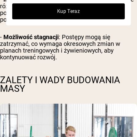
różnić ze względu na genetykę, metabolizm i
Kup Teraz
poziom sprawności, co wymaga indywidualnego
podejścia.
-
Możliwość stagnacji
: Postępy mogą się
zatrzymać, co wymaga okresowych zmian w
planach treningowych i żywieniowych, aby
kontynuować rozwój.
ZALETY I WADY BUDOWANIA
MASY