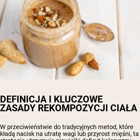
DEFINICJA I KLUCZOWE
ZASADY REKOMPOZYCJI CIAŁA
W przeciwieństwie do tradycyjnych metod, które
kładą nacisk na utratę wagi lub przyrost mięśni, ta