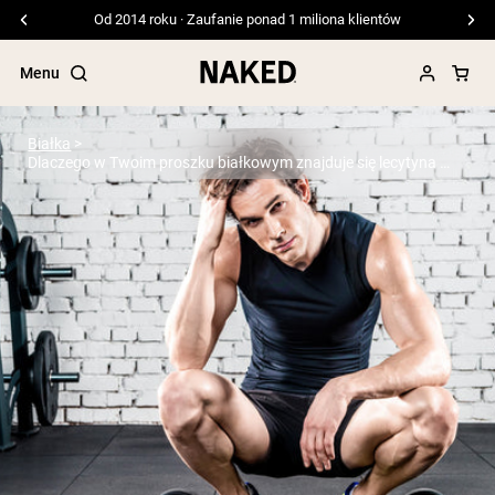
Od 2014 roku · Zaufanie ponad 1 miliona klientów
Menu
Białka
Dlaczego w Twoim proszku białkowym znajduje się lecytyna sojowa?
Popularne wyszukiwania
”Protein Powder“
”Overnight Oats“
”Vegan protein“
”Collagen“
”Micellar Casein“
ODŻYWKI BIAŁKOWE
Bestsellery
Białko grochu
Odżywka Białkowa z Serwatki z mleka
krów karmionych trawą