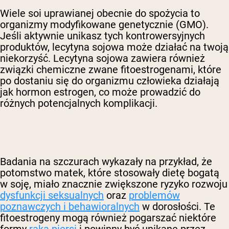
Wiele soi uprawianej obecnie do spożycia to
organizmy modyfikowane genetycznie (GMO).
Jeśli aktywnie unikasz tych kontrowersyjnych
produktów, lecytyna sojowa może działać na twoją
niekorzyść. Lecytyna sojowa zawiera również
związki chemiczne zwane fitoestrogenami, które
po dostaniu się do organizmu człowieka działają
jak hormon estrogen, co może prowadzić do
różnych potencjalnych komplikacji.
Badania na szczurach wykazały na przykład, że
potomstwo matek, które stosowały dietę bogatą
w soję, miało znacznie zwiększone ryzyko rozwoju
dysfunkcji seksualnych
oraz
problemów
poznawczych i behawioralnych
w dorosłości. Te
fitoestrogeny mogą również pogarszać niektóre
formy
raka piersi
i powinny być unikane przez