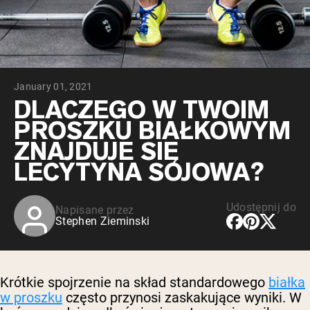
Peptydy kolagenowe
Czekoladowa serwatka z mleka krów
karmionych trawą
Serwatka z trawy karmionej wanilią
Serwatka z mleka krów karmionych
trawą
Shop All Odżywki Białkowe
January 01, 2021
DLACZEGO W TWOIM
WEGAŃSKIE ODŻYWKI
Bestsellery
PROSZKU BIAŁKOWYM
BIAŁKOWE
ZNAJDUJE SIĘ
Białko grochu
LECYTYNA SOJOWA?
Udostępnij do
Napisane przez
Stephen Zieminski
Shop All Wegańskie Odżywki Białkowe
Krótkie spojrzenie na skład standardowego
białka
w proszku
często przynosi zaskakujące wyniki. W