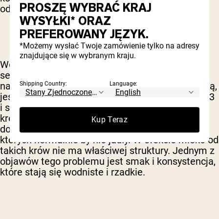
PROSZĘ WYBRAĆ KRAJ
odpowiednio przetworzone.
WYSYŁKI* ORAZ
PREFEROWANY JĘZYK.
*Możemy wysłać Twoje zamówienie tylko na adresy
znajdujące się w wybranym kraju.
Weźmy na przykład białka mleka, takie jak
serwatka i kazeina. Gdy krowy są karmione
naturalną, trawiastą dietą, mleko, które produkują,
Shipping Country:
Language:
jest bogate w zdrowe kwasy tłuszczowe omega-3
i sprzężony kwas linolowy. Jednak najczęściej
krowy mleczne są trzymane na fermach, gdzie
Kup Teraz
dostają stałą dietę zbożową i inne pokarmy,
których normalnie by nie jadły. W efekcie mleko od
takich krów nie ma właściwej struktury. Jednym z
objawów tego problemu jest smak i konsystencja,
które stają się wodniste i rzadkie.