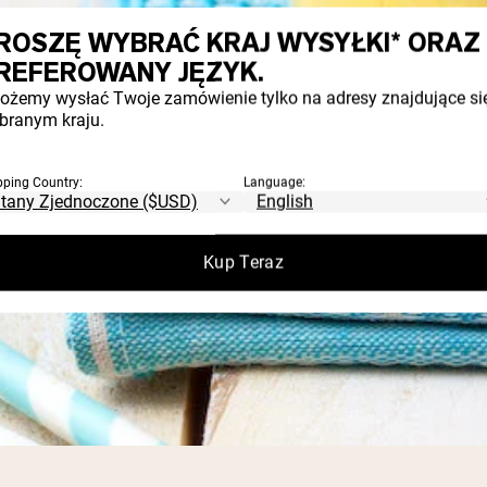
ROSZĘ WYBRAĆ KRAJ WYSYŁKI* ORAZ
REFEROWANY JĘZYK.
ożemy wysłać Twoje zamówienie tylko na adresy znajdujące si
branym kraju.
pping Country:
Language:
Kup Teraz