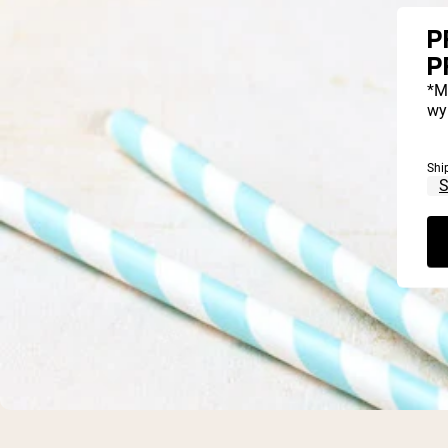
P
P
*M
wy
Shi