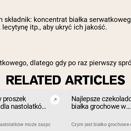
n składnik: koncentrat białka serwatkowe
lecytynę itp., aby ukryć ich jakość.
tkowego, dlatego gdy po raz pierwszy spr
RELATED ARTICLES
y proszek
Najlepsze czekolad
 dla nastolatków:
białka grochowe w
racać uwagę (i
proszku na rok 2026
ikać)
jobs, so one is not simply better than the other. Whey is a com
stolatków może zaspokoić swoje potrzeby białkowe poprzez j
Czym jest białko grochowe 