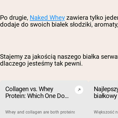
Po drugie,
Naked Whey
zawiera tylko jede
dodaje do swoich białek słodziki, aromaty, 
Stajemy za jakością naszego białka serwa
dlaczego jesteśmy tak pewni.
Collagen vs. Whey
Najlepsz
Protein: Which One Do
białkowy
You Actually Need?
na co zw
czego un
Whey and collagen are both proteins, but they do different 
Większość na