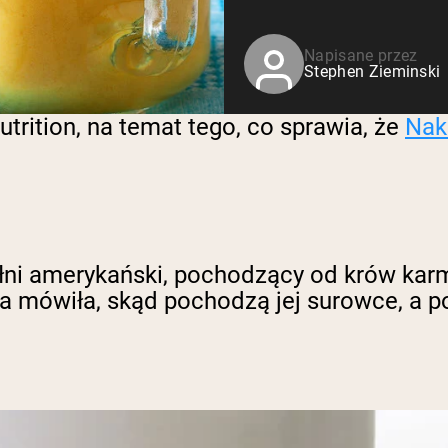
Serwatka z mleka krów
karmionych trawą
Shop All Odżywki Białkowe
Napisane przez
Stephen Zieminski
trition, na temat tego, co sprawia, że
Nak
łni amerykański, pochodzący od krów karmi
a mówiła, skąd pochodzą jej surowce, a po