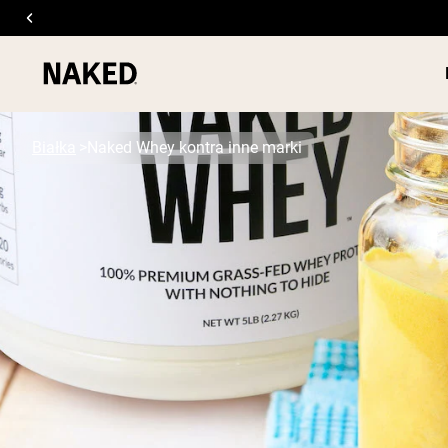
Białka
Naked Whey kontra inne marki
ODŻYWKI
Popularne wyszukiwania
”Protein Powder“
”Overnight Oats“
”Vegan protein“
”Collagen“
”Micellar Casein“