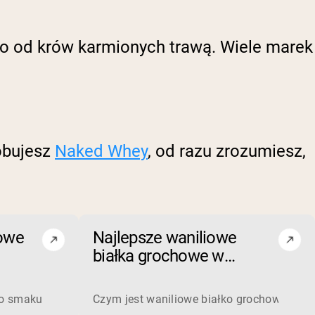
go od krów karmionych trawą. Wiele marek
óbujesz
Naked Whey
, od razu zrozumiesz,
owe
Najlepsze waniliowe
białka grochowe w
proszku na rok 2026
plete, high-quality protein that is excellent for building and
edzenie, więc białko w proszku jest zazwyczaj opcjonalne, a
o smaku czekoladowym? Białko grochowe o smaku czekoladowym
Czym jest waniliowe białko grochowe? Wani