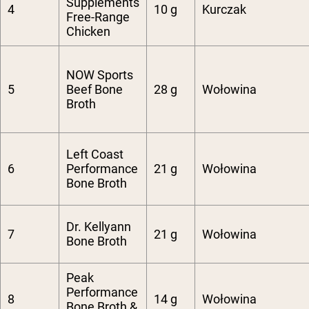
Supplements
4
10 g
Kurczak
Free-Range
Chicken
NOW Sports
5
Beef Bone
28 g
Wołowina
Broth
Left Coast
6
Performance
21 g
Wołowina
Bone Broth
Dr. Kellyann
7
21 g
Wołowina
Bone Broth
Peak
Performance
8
14 g
Wołowina
Bone Broth &