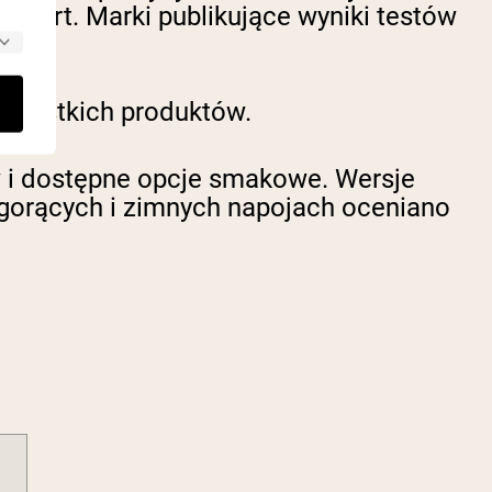
r Sport. Marki publikujące wyniki testów
ji.
wszystkich produktów.
i dostępne opcje smakowe. Wersje
 gorących i zimnych napojach oceniano