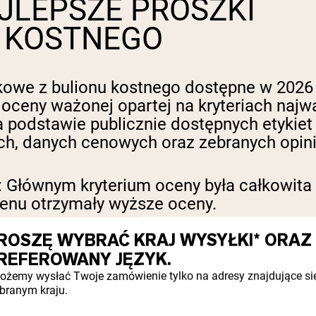
JLEPSZE PROSZKI
U KOSTNEGO
łkowe z bulionu kostnego dostępne w 2026
 oceny ważonej opartej na kryteriach naj
odstawie publicznie dostępnych etykiet ż
ych, danych cenowych oraz zebranych opin
:
Głównym kryterium oceny była całkowita z
agenu otrzymały wyższe oceny.
ROSZĘ WYBRAĆ KRAJ WYSYŁKI* ORAZ
referowano formuły z jednym składnikiem
REFEROWANY JĘZYK.
organiczne oraz brak sztucznych słodzików
ożemy wysłać Twoje zamówienie tylko na adresy znajdujące si
branym kraju.
no niezależne testy na obecność metali c