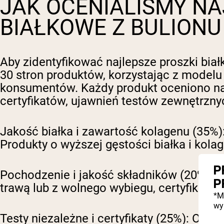
JAK OCENIALIŚMY NA
BIAŁKOWE Z BULION
Aby zidentyfikować najlepsze proszki bia
30 stron produktów, korzystając z modelu
konsumentów. Każdy produkt oceniono na p
certyfikatów, ujawnień testów zewnętrzn
Jakość białka i zawartość kolagenu (35%)
Produkty o wyższej gęstości białka i kol
P
Pochodzenie i jakość składników (20%):
P
P
trawą lub z wolnego wybiegu, certyfikaty 
*M
wy
Testy niezależne i certyfikaty (25%):
Ocenia