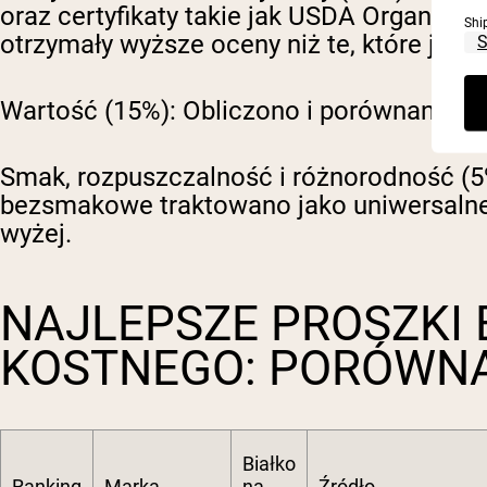
oraz certyfikaty takie jak USDA Organic, N
Shi
otrzymały wyższe oceny niż te, które jedy
Wartość (15%):
Obliczono i porównano cen
Smak, rozpuszczalność i różnorodność (5
bezsmakowe traktowano jako uniwersalne,
wyżej.
NAJLEPSZE PROSZKI 
KOSTNEGO: PORÓWNA
Białko
Ranking
Marka
na
Źródło