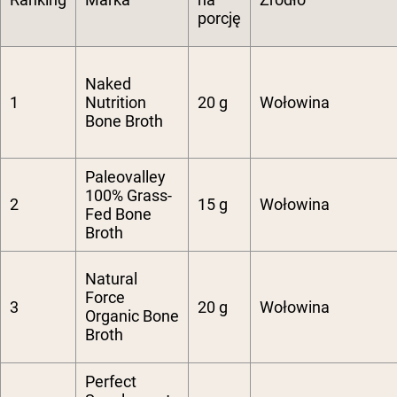
porcję
Naked
1
Nutrition
20 g
Wołowina
Bone Broth
Paleovalley
100% Grass-
2
15 g
Wołowina
Fed Bone
Broth
Natural
Force
3
20 g
Wołowina
Organic Bone
Broth
Perfect