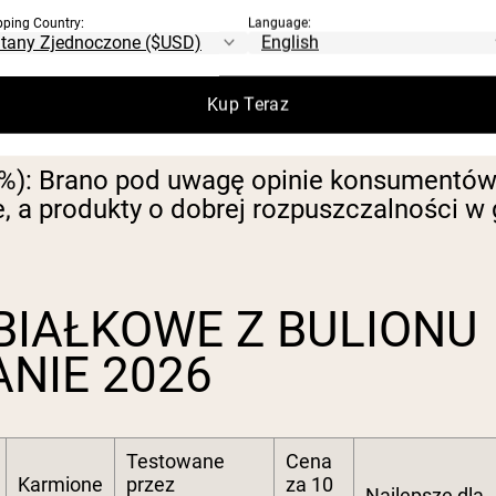
on-GMO Project Verified i NSF Certified fo
pping Country:
Language:
nie odnosiły się do testów bez dokumentac
Kup Teraz
ę za porcję oraz cenę za 10 g białka dla 
%):
Brano pod uwagę opinie konsumentów 
 a produkty o dobrej rozpuszczalności w
BIAŁKOWE Z BULIONU
NIE 2026
Testowane
Cena
Karmione
przez
za 10
Najlepsze dla