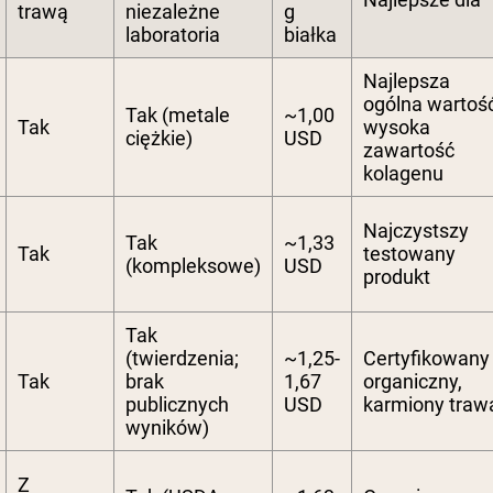
trawą
niezależne
g
laboratoria
białka
Najlepsza
ogólna wartość
Tak (metale
~1,00
Tak
wysoka
ciężkie)
USD
zawartość
kolagenu
Najczystszy
Tak
~1,33
Tak
testowany
(kompleksowe)
USD
produkt
Tak
(twierdzenia;
~1,25-
Certyfikowany
Tak
brak
1,67
organiczny,
publicznych
USD
karmiony traw
wyników)
Z