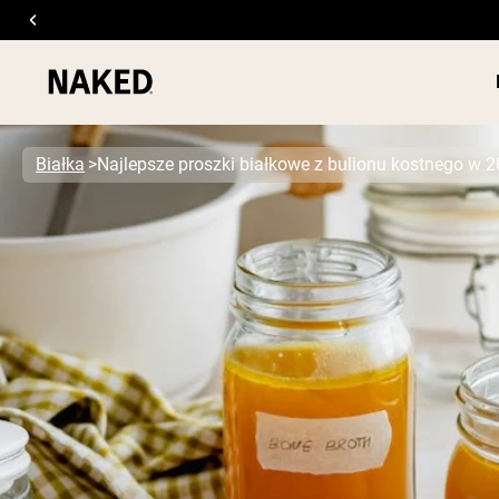
Białka
Najlepsze proszki białkowe z bulionu kostnego w 2
ODŻYWKI
Popularne wyszukiwania
”Protein Powder“
”Overnight Oats“
”Vegan protein“
”Collagen“
”Micellar Casein“