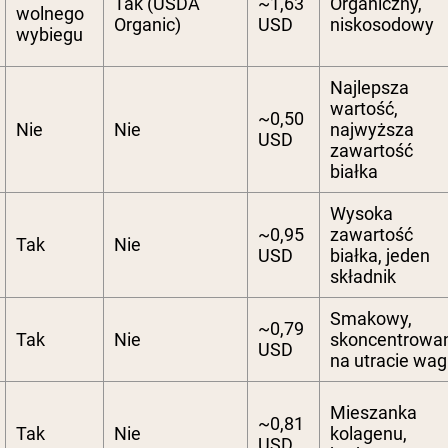
Tak (USDA
~1,63
Organiczny,
wolnego
Organic)
USD
niskosodowy
wybiegu
Najlepsza
wartość,
~0,50
Nie
Nie
najwyższa
USD
zawartość
białka
Wysoka
~0,95
zawartość
Tak
Nie
USD
białka, jeden
składnik
Smakowy,
~0,79
Tak
Nie
skoncentrowa
USD
na utracie wag
Mieszanka
~0,81
Tak
Nie
kolagenu,
USD