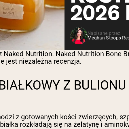
Serwatka z mleka krów
2026
karmionych trawą
Shop All Odżywki Białkowe
Napisane przez
Meghan Stoops Regi
 Naked Nutrition. Naked Nutrition Bone Br
 jest niezależna recenzja.
BIAŁKOWY Z BULIONU
dzi z gotowanych kości zwierzęcych, szpik
 białka rozkładają się na żelatynę i amino