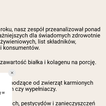
 roku, nasz zespół przeanalizował ponad
ważniejszych dla świadomych zdrowotnie
ywieniowych, list składników,
ii konsumentów.
awartość białka i kolagenu na porcję.
 pochodzące od zwierząt karmionych
, gum czy wypełniaczy.
ę w
iężkich, pestycydów i zanieczyszczeń