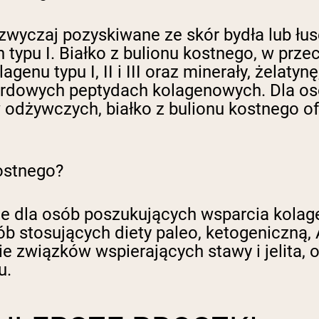
wyczaj pozyskiwane ze skór bydła lub łus
typu I. Białko z bulionu kostnego, w prze
enu typu I, II i III oraz minerały, żelaty
dardowych peptydach kolagenowych. Dla os
 odżywczych, białko z bulionu kostnego of
ostnego?
e dla osób poszukujących wsparcia kolagen
 osób stosujących diety paleo, ketogeniczną
 związków wspierających stawy i jelita, 
u.