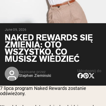
Peptydy kolagenowe
Czekoladowa serwatka z mleka krów
karmionych trawą
Serwatka z trawy karmionej wanilią
Serwatka z mleka krów karmionych
trawą
Shop All Odżywki Białkowe
June 09, 2026
NAKED REWARDS SIĘ
WEGAŃSKIE ODŻYWKI
Bestsellery
ZMIENIA: OTO
BIAŁKOWE
WSZYSTKO, CO
Białko grochu
MUSISZ WIEDZIEĆ
Udostępnij do
Napisane przez
Stephen Zieminski
Shop All Wegańskie Odżywki Białkowe
7 lipca program Naked Rewards zostanie
odświeżony.