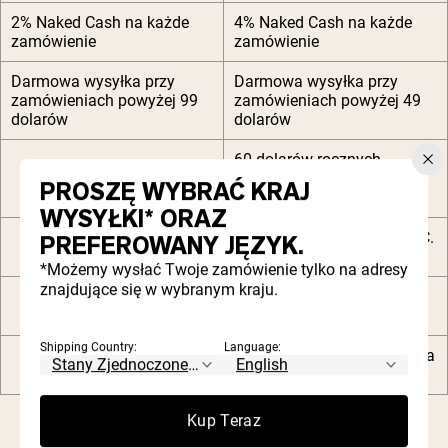
2% Naked Cash na każde
4% Naked Cash na każde
zamówienie
zamówienie
Darmowa wysyłka przy
Darmowa wysyłka przy
zamówieniach powyżej 99
zamówieniach powyżej 49
dolarów
dolarów
60 dolarów rocznych
kredytów (15 dolarów co
PROSZĘ WYBRAĆ KRAJ
kwartał)
WYSYŁKI* ORAZ
Darmowy shaker Naked C.C.
PREFEROWANY JĘZYK.
przy drugim zamówieniu
*Możemy wysłać Twoje zamówienie tylko na adresy
znajdujące się w wybranym kraju.
Prywatna społeczność i
premium treści cyfrowe
Shipping Country:
Language:
Priorytetowa obsługa klienta
VIP
Kup Teraz