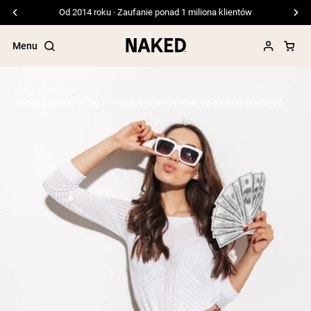
Od 2014 roku · Zaufanie ponad 1 miliona klientów
Menu
Aktualności
Naked Rewards się zmienia: oto wszystko, co musisz wiedzieć
Popularne wyszukiwania
”Protein Powder“
”Overnight Oats“
”Vegan protein“
”Collagen“
”Micellar Casein“
ODŻYWKI BIAŁKOWE
Bestsellery
Białko grochu
Odżywka Białkowa z Serwatki z mleka
krów karmionych trawą