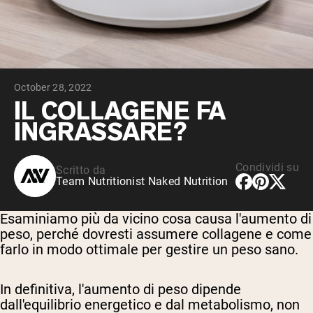
Peptidi di collagene
Whey al cioccolato da latte di mucche
alimentate a erba
Whey di erba alimentata alla vaniglia
Siero di latte da bovini alimentati a erba
Shop All Protein Powders
October 28, 2022
VEGAN PROTEIN
IL COLLAGENE FA
Best Seller
INGRASSARE?
Proteina di piselli
Condividi su
Scritto da
Team Nutritionist Naked Nutrition
Esaminiamo più da vicino cosa causa l'aumento di
Shop All Vegan Protein
peso, perché dovresti assumere collagene e come
farlo in modo ottimale per gestire un peso sano.
In definitiva, l'aumento di peso dipende
dall'equilibrio energetico e dal metabolismo, non