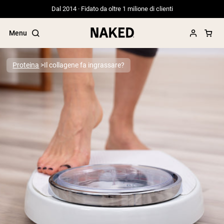
Dal 2014 · Fidato da oltre 1 milione di clienti
Menu
Proteina
Il collagene fa ingrassare?
Termini di ricerca popolari
”Protein Powder“
”Overnight Oats“
”Vegan protein“
”Collagen“
”Micellar Casein“
PROTEIN POWDERS
Best Seller
Proteina di piselli
Proteine del Siero di Latte da
Allevamento al Pascolo