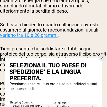
quantità di energia che bruciamo a riposo,
stimolando il metabolismo e favorendo
ulteriormente la perdita di peso.
Se ti stai chiedendo quanto collagene dovresti
assumere al giorno, le raccomandazioni usuali
variano tra 10 e 20 grammi
.
Tieni presente che soddisfare il fabbisogno
proteico del tuo corpo, sia attraverso il cibo e/o gli
integratori, dovrebbe avvenire in concomitanza
con una dieta equilibrata che soddisfi le tue
SELEZIONA IL TUO PAESE DI
esigenze individuali di energia e nutrizione.
SPEDIZIONE* E LA LINGUA
PREFERITA.
Può essere utile lavorare con un professionista
Possiamo spedire il tuo ordine solo a indirizzi situati
della nutrizione, come un dietista registrato, per
nel paese scelto.
comprendere le tue esigenze specifiche e
imparare modi personalizzati per raggiungere i
Shipping Country:
Language:
tuoi obiettivi.