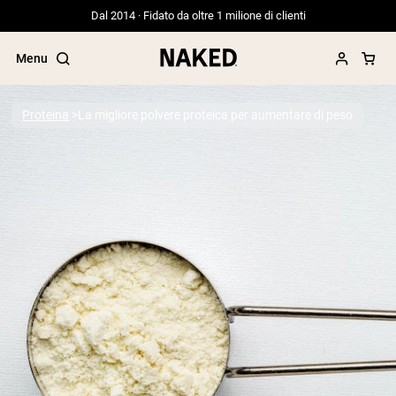
Dal 2014 · Fidato da oltre 1 milione di clienti
Menu
Proteina
La migliore polvere proteica per aumentare di peso
Termini di ricerca popolari
”Protein Powder“
”Overnight Oats“
”Vegan protein“
”Collagen“
”Micellar Casein“
PROTEIN POWDERS
Best Seller
Proteina di piselli
Proteine del Siero di Latte da
Allevamento al Pascolo