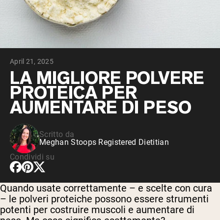
Peptidi di collagene
Whey al cioccolato da latte di mucche
alimentate a erba
Whey di erba alimentata alla vaniglia
Siero di latte da bovini alimentati a erba
Shop All Protein Powders
April 21, 2025
VEGAN PROTEIN
LA MIGLIORE POLVERE
Best Seller
PROTEICA PER
Proteina di piselli
AUMENTARE DI PESO
Scritto da
Meghan Stoops Registered Dietitian
Shop All Vegan Protein
Condividi su
Quando usate correttamente – e scelte con cura
– le polveri proteiche possono essere strumenti
potenti per costruire muscoli e aumentare di