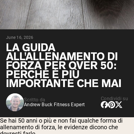
Peptidi di collagene
Whey al cioccolato da latte di mucche
alimentate a erba
Whey di erba alimentata alla vaniglia
Siero di latte da bovini alimentati a erba
Shop All Protein Powders
June 16, 2026
VEGAN PROTEIN
LA GUIDA
Best Seller
ALL'ALLENAMENTO DI
Proteina di piselli
FORZA PER OVER 50:
PERCHÉ È PIÙ
IMPORTANTE CHE MAI
Shop All Vegan Protein
Condividi su
Scritto da
Andrew Buck Fitness Expert
Se hai 50 anni o più e non fai qualche forma di
allenamento di forza, le evidenze dicono che
dovresti farlo.