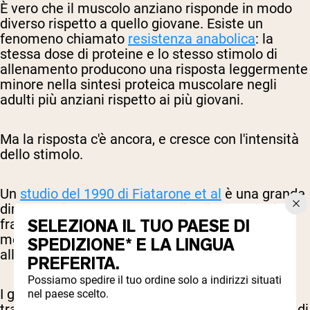
È vero che il muscolo anziano risponde in modo
diverso rispetto a quello giovane. Esiste un
fenomeno chiamato
resistenza anabolica
: la
stessa dose di proteine e lo stesso stimolo di
allenamento producono una risposta leggermente
minore nella sintesi proteica muscolare negli
adulti più anziani rispetto ai più giovani.
Ma la risposta c'è ancora, e cresce con l'intensità
dello stimolo.
Un
studio del 1990 di Fiatarone et al
è una grande
dimostrazione. In questo studio, dieci anziani
SELEZIONA IL TUO PAESE DI
fragili residenti in una casa di riposo, con un'età
media di 90 anni, hanno fatto 8 settimane di
SPEDIZIONE* E LA LINGUA
allenamento progressivo con resistenza.
PREFERITA.
Possiamo spedire il tuo ordine solo a indirizzi situati
I guadagni di forza sono stati drammatici. L'area
nel paese scelto.
trasversale muscolare è aumentata. La velocità di