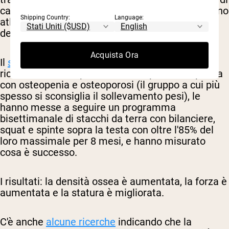
camminata è migliorata di quasi il 50%. Non erano
Shipping Country:
Language:
atleti. Erano persone a cui per decenni era stato
detto che i loro giorni migliori erano passati.
Acquista Ora
Il
studio LIFTMOR
è altrettanto istruttivo. I
ricercatori hanno preso donne in postmenopausa
con osteopenia e osteoporosi (il gruppo a cui più
spesso si sconsiglia il sollevamento pesi), le
hanno messe a seguire un programma
bisettimanale di stacchi da terra con bilanciere,
squat e spinte sopra la testa con oltre l'85% del
loro massimale per 8 mesi, e hanno misurato
cosa è successo.
I risultati: la densità ossea è aumentata, la forza è
aumentata e la statura è migliorata.
C'è anche
alcune ricerche
indicando che la