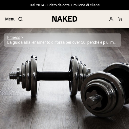
Dal 2014 · Fidato da oltre 1 milione di clienti
Menu
Fitness
La guida all'allenamento di forza per over 50: perché è più importante che mai
Termini di ricerca popolari
”Protein Powder“
”Overnight Oats“
”Vegan protein“
”Collagen“
”Micellar Casein“
PROTEIN POWDERS
Best Seller
Proteina di piselli
Proteine del Siero di Latte da
Allevamento al Pascolo