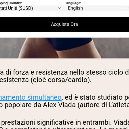
pping Country:
Language:
Acquista Ora
a di forza e resistenza nello stesso ciclo 
resistenza (cioè corsa/cardio).
enamento simultaneo
, ed è stato studiato p
so popolare da Alex Viada (autore di
L’atlet
e prestazioni significative in entrambi. Via