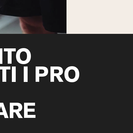
Siero di latte da bovini
alimentati a erba
Shop All Protein Powders
NTO
TI I PRO
ARE