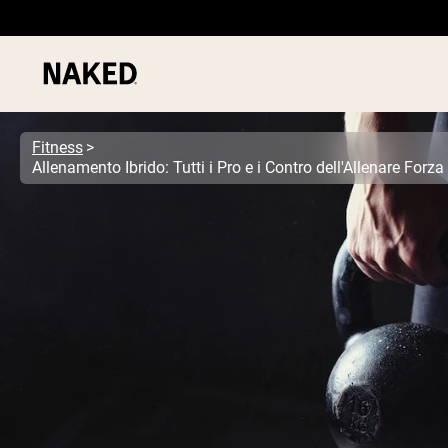
Fitness
PROTEIN
Termini di ricerca popolari
”Protein Powder“
”Overnight Oats“
”Vegan protein“
”Collagen“
”Micellar Casein“