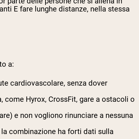
r parte delle persone che si allena in
anti E fare lunghe distanze, nella stessa
to a:
lute cardiovascolare, senza dover
à, come Hyrox, CrossFit, gare a ostacoli o
tare) e non vogliono rinunciare a nessuna
 la combinazione ha forti dati sulla