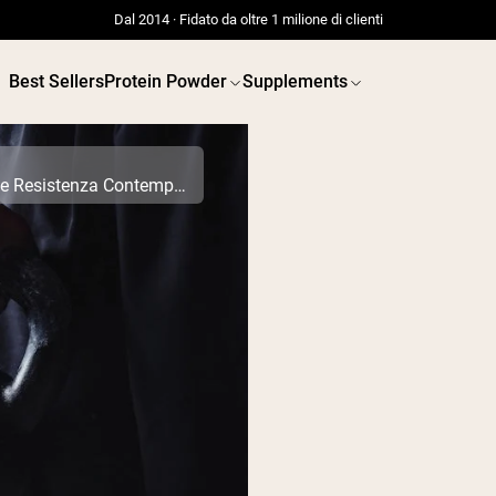
Dal 2014 · Fidato da oltre 1 milione di clienti
Best Sellers
Protein Powder
Supplements
Allenamento Ibrido: Tutti i Pro e i Contro dell'Allenare Forza e Resistenza Contemporaneamente
 POWDERS
VEGAN PROTEIN
Best Seller
Best 
Proteina di piselli
Proteina d
Proteine del Siero di
Latte da Allevamento al
Pascolo
Peptidi di collagene
Whey al cioccolato da
latte di mucche
alimentate a erba
Whey di erba alimentata
Shop All V
alla vaniglia