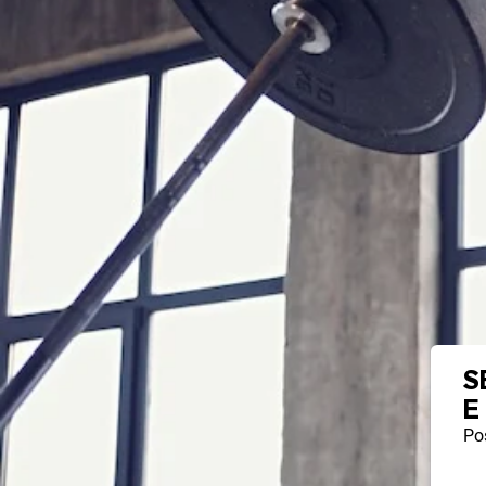
S
E
Pos