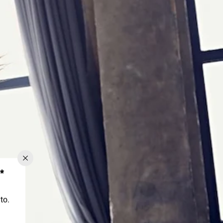
*
to.