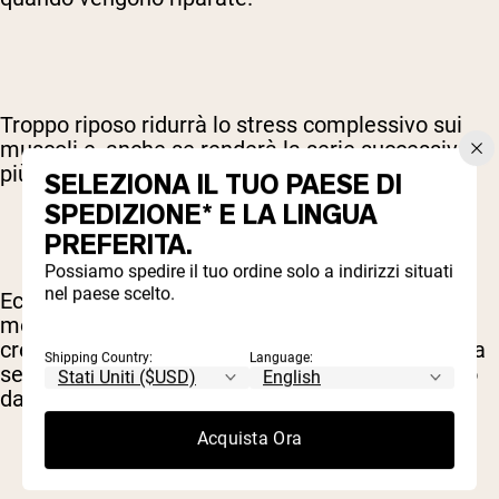
Troppo riposo ridurrà lo stress complessivo sui
muscoli e, anche se renderà la serie successiva
più facile, probabilmente ridurrà i tuoi guadagni.
SELEZIONA IL TUO PAESE DI
SPEDIZIONE* E LA LINGUA
PREFERITA.
Possiamo spedire il tuo ordine solo a indirizzi situati
nel paese scelto.
Ecco perché vuoi cercare un riposo di lunghezza
moderata tra le serie se il tuo obiettivo è la
crescita muscolare. Abbastanza lungo per fare la
Shipping Country:
Language:
serie successiva in sicurezza, ma non così lungo
da ridurre l'ipertrofia.
Acquista Ora