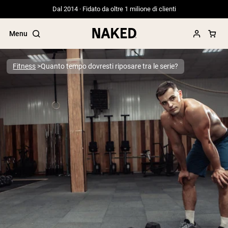
Dal 2014 · Fidato da oltre 1 milione di clienti
Menu
Fitness
Quanto tempo dovresti riposare tra le serie?
Termini di ricerca popolari
”Protein Powder“
”Overnight Oats“
”Vegan protein“
”Collagen“
”Micellar Casein“
PROTEIN POWDERS
Best Seller
Proteina di piselli
Proteine del Siero di Latte da
Allevamento al Pascolo