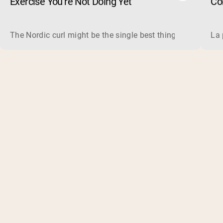
Exercise You’re Not Doing Yet
Cor
The Nordic curl might be the single best thing you can do f
La 