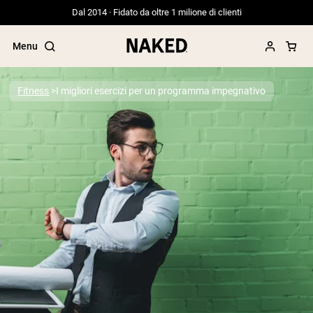
Dal 2014 · Fidato da oltre 1 milione di clienti
Menu
Fitness
I migliori esercizi per un programma impegnativo
Termini di ricerca popolari
”Protein Powder“
”Overnight Oats“
”Vegan protein“
”Collagen“
”Micellar Casein“
PROTEIN POWDERS
Best Seller
Proteina di piselli
Proteine del Siero di Latte da
Allevamento al Pascolo