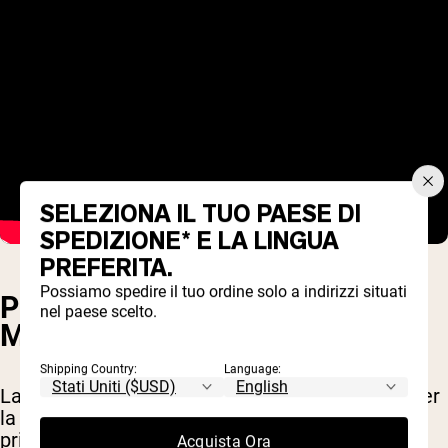
SELEZIONA IL TUO PAESE DI
SPEDIZIONE* E LA LINGUA
PREFERITA.
Possiamo spedire il tuo ordine solo a indirizzi situati
PRESSA PER SPALLE CON
nel paese scelto.
MANUBRI
Shipping Country:
Language:
La pressa sopra la testa è un ottimo esercizio per
la parte superiore del corpo. Colpisce
principalmente le spalle, ma anche le braccia, la
Acquista Ora