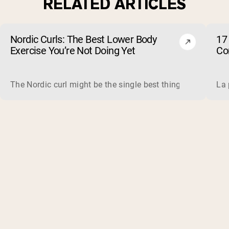
RELATED ARTICLES
Nordic Curls: The Best Lower Body
17 
Exercise You’re Not Doing Yet
Cor
The Nordic curl might be the single best thing you can do f
La 